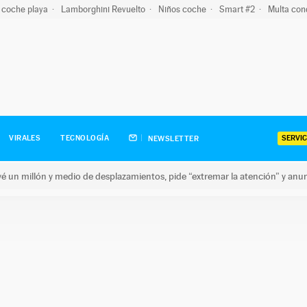
 coche playa
Lamborghini Revuelto
Niños coche
Smart #2
Multa con
SERVIC
VIRALES
TECNOLOGÍA
NEWSLETTER
revé un millón y medio de desplazamientos, pide “extremar la atención” y anu
n millón y medio de desplazamientos, pide “extremar la atención”