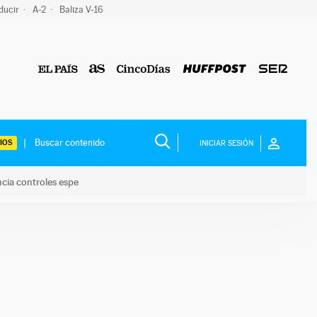
ducir
A-2
Baliza V-16
IOS
INICIAR SESIÓN
ncia controles espe
 y anuncia controles espe