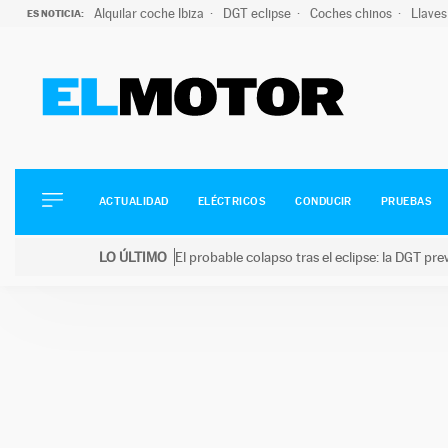
Alquilar coche Ibiza
DGT eclipse
Coches chinos
Llaves
ES NOTICIA:
ACTUALIDAD
ELÉCTRICOS
CONDUCIR
ACTUALIDAD
ELÉCTRICOS
CONDUCIR
PRUEBAS
PRUEBAS
Saltar
VIRALES
LO ÚLTIMO
El probable colapso tras el eclipse: la DGT p
al
PODCAST
LO ÚLTIMO
El probable colapso tras el eclipse: la DGT prevé u
contenido
MOTOS
TECNOLOGÍA
SUPERCOCHES
MOTORTV
PREMIOS
SERVICIOS