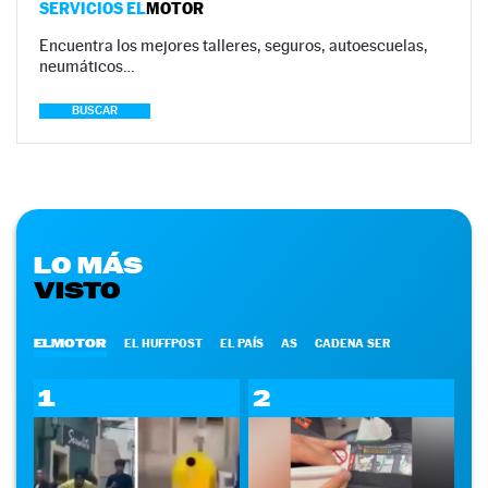
SERVICIOS EL
MOTOR
Encuentra los mejores talleres, seguros, autoescuelas,
neumáticos…
BUSCAR
LO MÁS
VISTO
ELMOTOR
EL HUFFPOST
EL PAÍS
AS
CADENA SER
1
2