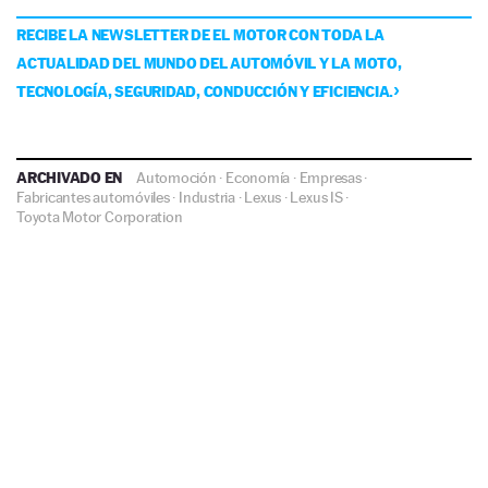
RECIBE LA NEWSLETTER DE EL MOTOR CON TODA LA
ACTUALIDAD DEL MUNDO DEL AUTOMÓVIL Y LA MOTO,
TECNOLOGÍA, SEGURIDAD, CONDUCCIÓN Y EFICIENCIA.
ARCHIVADO EN
Automoción
·
Economía
·
Empresas
·
Fabricantes automóviles
·
Industria
·
Lexus
·
Lexus IS
·
Toyota Motor Corporation