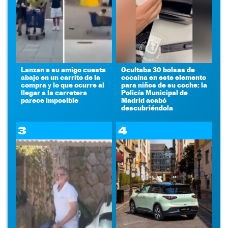
Lanzan a su amigo cuesta
Ocultaba 30 bolsas de
abajo en un carrito de la
cocaína en este elemento
compra y lo que ocurre al
para niños de su coche: la
llegar a la carretera
Policía Municipal de
parece imposible
Madrid acabó
descubriéndola
3
4