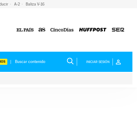
ducir
A-2
Baliza V-16
IOS
INICIAR SESIÓN
ium