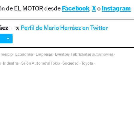
ción de EL MOTOR desde
Facebook
,
X
o
Instagram
áez
Perfil de Mario Herráez en Twitter
mercio
Economía
Empresas
Eventos
Fabricantes automóviles
·
·
·
·
·
s
Industria
Salón Automóvil Tokio
Sociedad
Toyota
·
·
·
·
·