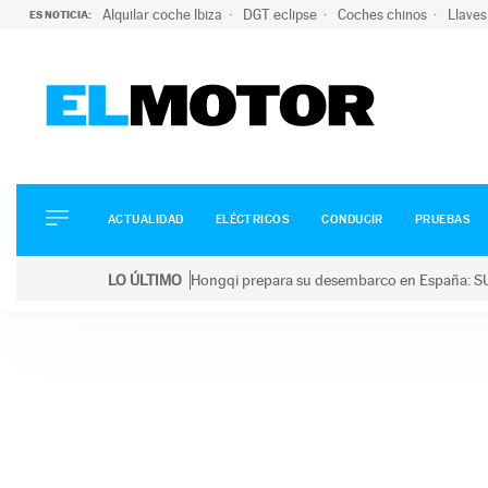
Alquilar coche Ibiza
DGT eclipse
Coches chinos
Llaves
ES NOTICIA:
ACTUALIDAD
ELÉCTRICOS
CONDUCIR
ACTUALIDAD
ELÉCTRICOS
CONDUCIR
PRUEBAS
PRUEBAS
Saltar
VIRALES
LO ÚLTIMO
Hongqi prepara su desembarco en España: SU
al
PODCAST
LO ÚLTIMO
Hongqi prepara su desembarco en España: SUV eléc
contenido
MOTOS
TECNOLOGÍA
SUPERCOCHES
MOTORTV
PREMIOS
SERVICIOS