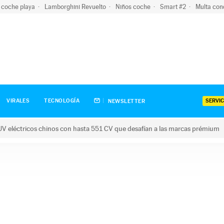
 coche playa
Lamborghini Revuelto
Niños coche
Smart #2
Multa con
SERVIC
VIRALES
TECNOLOGÍA
NEWSLETTER
V eléctricos chinos con hasta 551 CV que desafían a las marcas prémium
tricos chinos con hasta 551 CV que desafían a las marcas prém