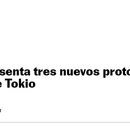
senta tres nuevos prot
e Tokio
Z