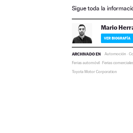
Sigue toda la informa
Mario Herr
VER BIOGRAFÍA
ARCHIVADO EN
Automoción
Co
·
Ferias automóvil
Ferias comerciale
·
Toyota Motor Corporation