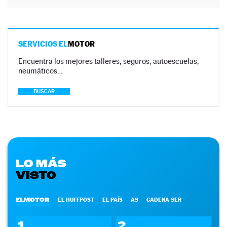
SERVICIOS EL
MOTOR
Encuentra los mejores talleres, seguros, autoescuelas,
neumáticos…
BUSCAR
LO MÁS
VISTO
ELMOTOR
EL HUFFPOST
EL PAÍS
AS
CADENA SER
1
2