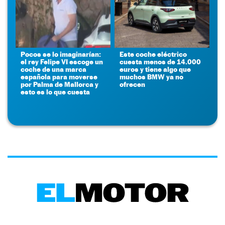
Pocos se lo imaginarían:
Este coche eléctrico
el rey Felipe VI escoge un
cuesta menos de 14.000
coche de una marca
euros y tiene algo que
española para moverse
muchos BMW ya no
por Palma de Mallorca y
ofrecen
esto es lo que cuesta