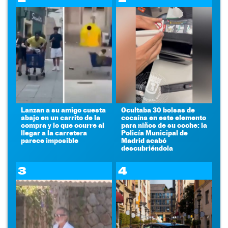
Lanzan a su amigo cuesta
Ocultaba 30 bolsas de
abajo en un carrito de la
cocaína en este elemento
compra y lo que ocurre al
para niños de su coche: la
llegar a la carretera
Policía Municipal de
parece imposible
Madrid acabó
descubriéndola
3
4