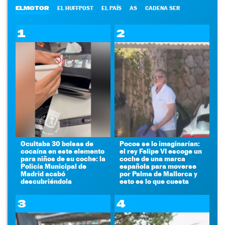
ELMOTOR
EL HUFFPOST
EL PAÍS
AS
CADENA SER
1
2
Ocultaba 30 bolsas de
Pocos se lo imaginarían:
cocaína en este elemento
el rey Felipe VI escoge un
para niños de su coche: la
coche de una marca
Policía Municipal de
española para moverse
Madrid acabó
por Palma de Mallorca y
descubriéndola
esto es lo que cuesta
3
4