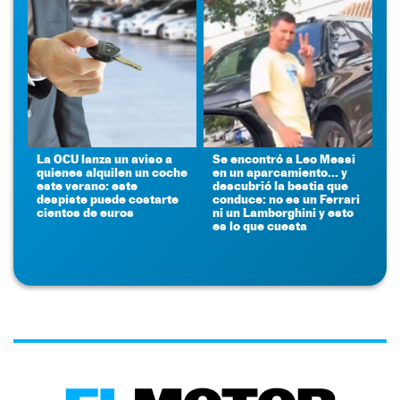
La OCU lanza un aviso a
Se encontró a Leo Messi
quienes alquilen un coche
en un aparcamiento... y
este verano: este
descubrió la bestia que
despiste puede costarte
conduce: no es un Ferrari
cientos de euros
ni un Lamborghini y esto
es lo que cuesta