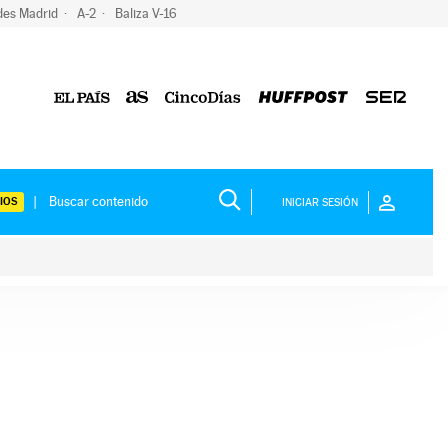
des Madrid
A-2
Baliza V-16
IOS
INICIAR SESIÓN