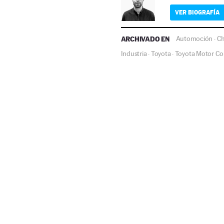
VER BIOGRAFÍA
ARCHIVADO EN
Automoción
Ch
·
Industria
Toyota
Toyota Motor Co
·
·