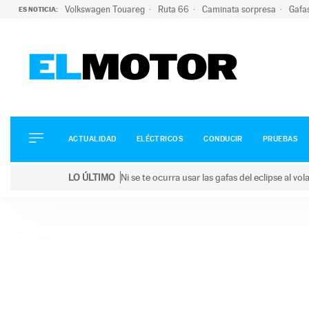
Volkswagen Touareg
Ruta 66
Caminata sorpresa
Gafa
ES NOTICIA:
ACTUALIDAD
ELÉCTRICOS
CONDUCIR
ACTUALIDAD
ELÉCTRICOS
CONDUCIR
PRUEBAS
PRUEBAS
Saltar
VIRALES
LO ÚLTIMO
Ni se te ocurra usar las gafas del eclipse al v
al
PODCAST
LO ÚLTIMO
Ni se te ocurra usar las gafas del eclipse al volant
contenido
MOTOS
TECNOLOGÍA
SUPERCOCHES
MOTORTV
PREMIOS
SERVICIOS