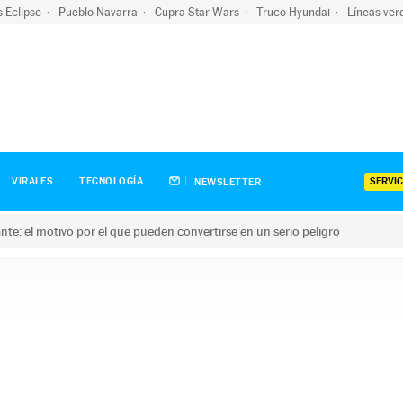
s Eclipse
Pueblo Navarra
Cupra Star Wars
Truco Hyundai
Líneas ver
SERVIC
VIRALES
TECNOLOGÍA
NEWSLETTER
olante: el motivo por el que pueden convertirse en un serio peligro
e: el motivo por el que pueden convertirse en un serio peligro