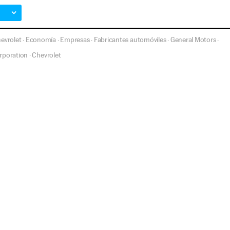
evrolet
Economía
Empresas
Fabricantes automóviles
General Motors
·
·
·
·
·
rporation
Chevrolet
·