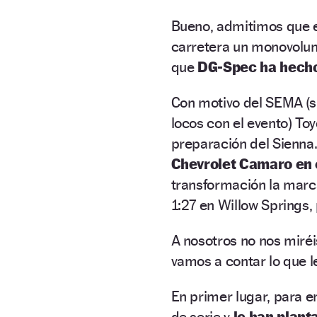
Bueno, admitimos que e
carretera un monovolum
que
DG-Spec ha hecho
Con motivo del SEMA (si
locos con el evento) To
preparación del Sienn
Chevrolet Camaro en 
transformación la marc
1:27 en Willow Springs, 
A nosotros no nos miréis
vamos a contar lo que le
En primer lugar, para e
de serie y
le han plant