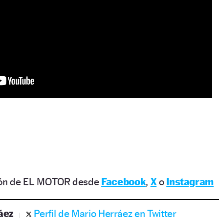
ción de EL MOTOR desde
Facebook
,
X
o
Instagram
áez
Perfil de Mario Herráez en Twitter