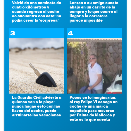
Volvió de una caminata de
Lanzan a su amigo cuesta
cuatro kilómetros y
abajo en un carrito de la
cuando regresa al coche
compra y lo que ocurre al
se encuentra con esto: no
llegar a la carretera
podía creer la 'sorpresa'
parece imposible
3
4
La Guardia Civil advierte a
Pocos se lo imaginarían:
quienes van a la playa:
el rey Felipe VI escoge un
nunca hagas esto con las
coche de una marca
llaves del coche, puede
española para moverse
arruinarte las vacaciones
por Palma de Mallorca y
esto es lo que cuesta