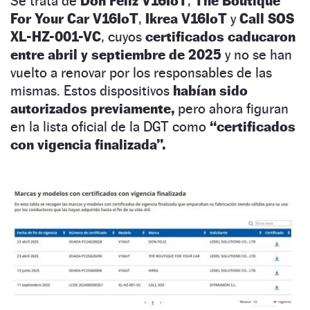
Se trata de
Don Feliz V16IoT
,
The Boutique
For Your Car V16IoT
,
Ikrea V16IoT
y
Call SOS
XL-HZ-001-VC
, cuyos
certificados caducaron
entre abril y septiembre de 2025
y no se han
vuelto a renovar por los responsables de las
mismas. Estos dispositivos
habían sido
autorizados previamente,
pero ahora figuran
en la lista oficial de la DGT como
“certificados
con vigencia finalizada”.