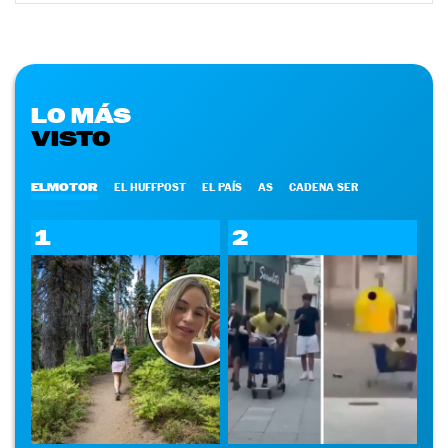
LO MÁS
VISTO
ELMOTOR
EL HUFFPOST
EL PAÍS
AS
CADENA SER
1
2