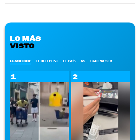
LO MÁS
VISTO
ELMOTOR
EL HUFFPOST
EL PAÍS
AS
CADENA SER
1
2