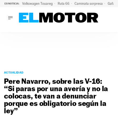
Volkswagen Touareg
Ruta 66
Caminata sorpresa
Gafas 
ES NOTICIA:
LO ÚLTIMO
Ni se te ocurra usar las gafas del eclipse al volante: el moti
LO ÚLTIMO
Ni se te ocurra usar las gafas del eclipse al volante: el motiv
ACTUALIDAD
ELÉCTRICOS
CONDUCIR
PRUEBAS
Saltar
VIRALES
al
ACTUALIDAD
PODCAST
contenido
Pere Navarro, sobre las V-16:
MOTOS
“Si paras por una avería y no la
TECNOLOGÍA
colocas, te van a denunciar
SUPERCOCHES
MOTORTV
porque es obligatorio según la
PREMIOS
ley”
SERVICIOS