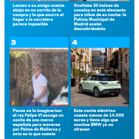
Lanzan a su amigo cuesta
Ocultaba 30 bolsas de
abajo en un carrito de la
cocaína en este elemento
compra y lo que ocurre al
para niños de su coche: la
llegar a la carretera
Policía Municipal de
parece imposible
Madrid acabó
descubriéndola
3
4
Pocos se lo imaginarían:
Este coche eléctrico
el rey Felipe VI escoge un
cuesta menos de 14.000
coche de una marca
euros y tiene algo que
española para moverse
muchos BMW ya no
por Palma de Mallorca y
ofrecen
esto es lo que cuesta