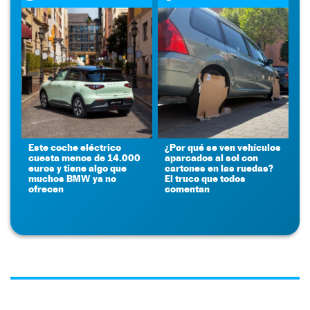
Este coche eléctrico
¿Por qué se ven vehículos
cuesta menos de 14.000
aparcados al sol con
euros y tiene algo que
cartones en las ruedas?
muchos BMW ya no
El truco que todos
ofrecen
comentan