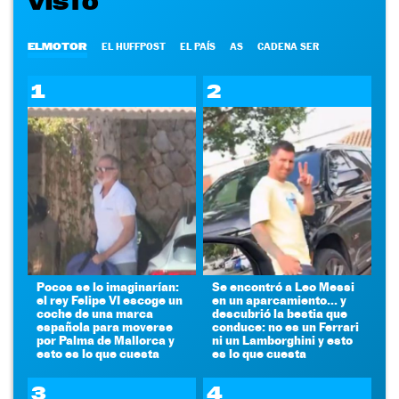
VISTO
ELMOTOR
EL HUFFPOST
EL PAÍS
AS
CADENA SER
1
2
Pocos se lo imaginarían:
Se encontró a Leo Messi
el rey Felipe VI escoge un
en un aparcamiento... y
coche de una marca
descubrió la bestia que
española para moverse
conduce: no es un Ferrari
por Palma de Mallorca y
ni un Lamborghini y esto
esto es lo que cuesta
es lo que cuesta
3
4