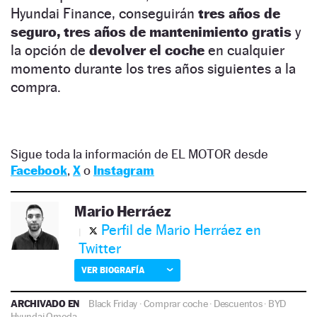
Hyundai Finance, conseguirán
tres años de
seguro, tres años de mantenimiento gratis
y
la opción de
devolver el coche
en cualquier
momento durante los tres años siguientes a la
compra.
Sigue toda la información de EL MOTOR desde
Facebook
,
X
o
Instagram
Mario Herráez
Perfil de Mario Herráez en
Twitter
VER BIOGRAFÍA
ARCHIVADO EN
Black Friday
·
Comprar coche
·
Descuentos
·
BYD
Hyundai
Omoda