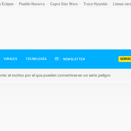
s Eclipse
Pueblo Navarra
Cupra Star Wars
Truco Hyundai
Líneas ver
SERVIC
VIRALES
TECNOLOGÍA
NEWSLETTER
olante: el motivo por el que pueden convertirse en un serio peligro
e: el motivo por el que pueden convertirse en un serio peligro