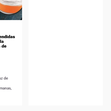
endidas
la
s de
uz de
emanas,