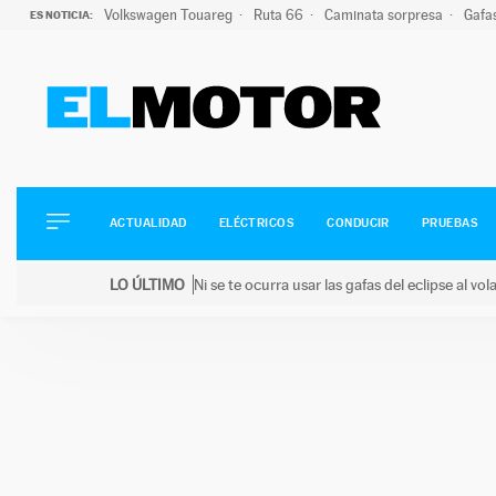
Volkswagen Touareg
Ruta 66
Caminata sorpresa
Gafa
ES NOTICIA:
ACTUALIDAD
ELÉCTRICOS
CONDUCIR
ACTUALIDAD
ELÉCTRICOS
CONDUCIR
PRUEBAS
PRUEBAS
Saltar
VIRALES
LO ÚLTIMO
Ni se te ocurra usar las gafas del eclipse al v
al
PODCAST
LO ÚLTIMO
Ni se te ocurra usar las gafas del eclipse al volant
contenido
MOTOS
TECNOLOGÍA
SUPERCOCHES
MOTORTV
PREMIOS
SERVICIOS