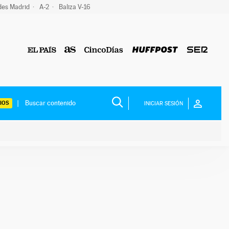
des Madrid
A-2
Baliza V-16
IOS
INICIAR SESIÓN