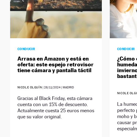
CONDUCIR
CONDUCIR
Arrasa en Amazon y está en
¿Cómo e
oferta: este espejo retrovisor
humedad
tiene cámara y pantalla táctil
invierno
bastant
NICOLE OLGUÍN
|
28/11/2024
| MADRID
NICOLE OLG
Gracias al Black Friday, esta cámara
La humed
cuenta con un 15% de descuento.
perfecto 
Actualmente cuesta 25 euros menos
moho y ba
que su valor original.
causar p
especialm