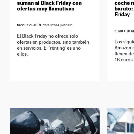
suman al Black Friday con
coche n
ofertas muy llamativas
barato: 
Friday
NICOLE OLGUÍN
|
26/11/2024
| MADRID
NICOLE OLG
El Black Friday no ofrece solo
Los sigui
ofertas en productos, sino también
Amazon e
en servicios. El ‘renting’ es uno
tienen de
ellos.
16 euros.