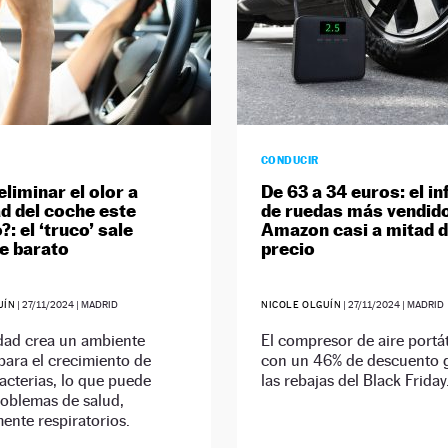
CONDUCIR
liminar el olor a
De 63 a 34 euros: el in
 del coche este
de ruedas más vendid
?: el ‘truco’ sale
Amazon casi a mitad 
e barato
precio
UÍN
|
27/11/2024
| MADRID
NICOLE OLGUÍN
|
27/11/2024
| MADRID
ad crea un ambiente
El compresor de aire portát
para el crecimiento de
con un 46% de descuento g
cterias, lo que puede
las rebajas del Black Friday
roblemas de salud,
ente respiratorios.