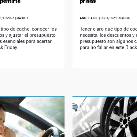
epentirte
prisas
1/11/2025
| MADRID
ANDREA GIL
|
29/11/2024
| MADRID
l tipo de coche, conocer los
Tener claro qué tipo de co
s y ajustar el presupuesto
necesita, los descuentos y 
s esenciales para acertar
presupuesto son algunos c
ck Friday.
para no fallar en este Black