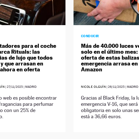
CONDUCIR
adores para el coche
Más de 40.000 luces v
rca Rituals: las
solo en el último mes: 
ias de lujo que todos
oferta de estas baliza
 y que arrasan en
emergencia arrasa en
 ahora en oferta
Amazon
UÍN
|
27/11/2025
| MADRID
NICOLE OLGUÍN
|
26/11/2025
| MADRID
io web es posible encontrar
Gracias al Black Friday, la l
 fragancias para perfumar
emergencia V-16, que será
lo con un 25% de
obligatoria en solo unas s
o.
está a 36,66 euros.