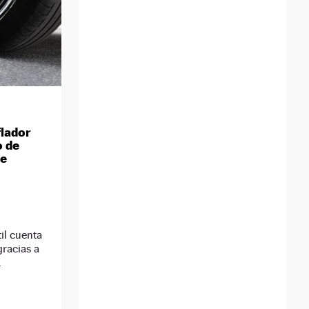
flador
o de
de
il cuenta
racias a
.