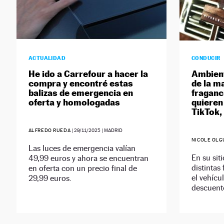
ACTUALIDAD
CONDUCIR
He ido a Carrefour a hacer la
Ambient
compra y encontré estas
de la ma
balizas de emergencia en
fraganc
oferta y homologadas
quieren
TikTok,
ALFREDO RUEDA
|
29/11/2025
| MADRID
NICOLE OLG
Las luces de emergencia valían
En su sit
49,99 euros y ahora se encuentran
distintas
en oferta con un precio final de
el vehícu
29,99 euros.
descuent