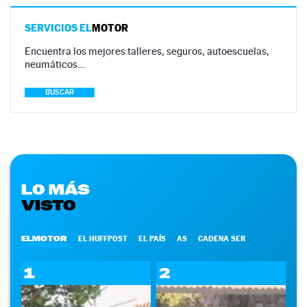
SERVICIOS EL
MOTOR
Encuentra los mejores talleres, seguros, autoescuelas,
neumáticos…
BUSCAR
LO MÁS
VISTO
ELMOTOR
EL HUFFPOST
EL PAÍS
AS
CADENA SER
1
2