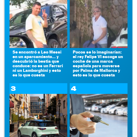
Se encontró a Leo Messi
Pocos se lo imaginarían:
en un aparcamiento... y
el rey Felipe VI escoge un
descubrió la bestia que
coche de una marca
conduce: no es un Ferrari
española para moverse
ni un Lamborghini y esto
por Palma de Mallorca y
es lo que cuesta
esto es lo que cuesta
3
4