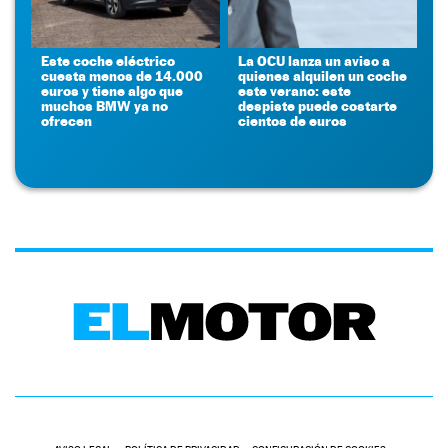
Este coche eléctrico
La OCU lanza un aviso a
cuesta menos de 14.000
quienes alquilen un coche
euros y tiene algo que
este verano: este
muchos BMW ya no
despiste puede costarte
ofrecen
cientos de euros