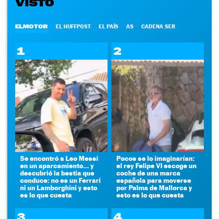
VISTO
ELMOTOR
EL HUFFPOST
EL PAÍS
AS
CADENA SER
1
2
Se encontró a Leo Messi
Pocos se lo imaginarían:
en un aparcamiento... y
el rey Felipe VI escoge un
descubrió la bestia que
coche de una marca
conduce: no es un Ferrari
española para moverse
ni un Lamborghini y esto
por Palma de Mallorca y
es lo que cuesta
esto es lo que cuesta
3
4