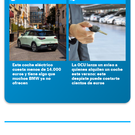
Este coche eléctrico
La OCU lanza un aviso a
cuesta menos de 14.000
quienes alquilen un coche
euros y tiene algo que
este verano: este
muchos BMW ya no
despiste puede costarte
ofrecen
cientos de euros