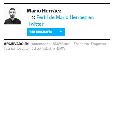
Mario Herráez
Perfil de Mario Herráez en
Twitter
VER BIOGRAFÍA
ARCHIVADO EN
Automoción
·
BMW Serie 4
·
Economía
·
Empresas
·
Fabricantes automóviles
·
Industria
·
BMW