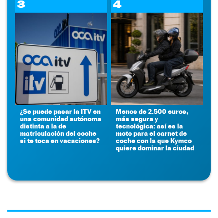
3
4
¿Se puede pasar la ITV en
Menos de 2.500 euros,
una comunidad autónoma
más segura y
distinta a la de
tecnológica: así es la
matriculación del coche
moto para el carnet de
si te toca en vacaciones?
coche con la que Kymco
quiere dominar la ciudad