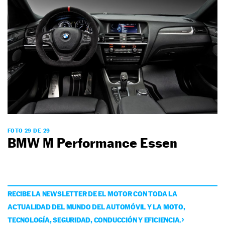
FOTO 29 DE 29
BMW M Performance Essen
RECIBE LA NEWSLETTER DE EL MOTOR CON TODA LA
ACTUALIDAD DEL MUNDO DEL AUTOMÓVIL Y LA MOTO,
TECNOLOGÍA, SEGURIDAD, CONDUCCIÓN Y EFICIENCIA.