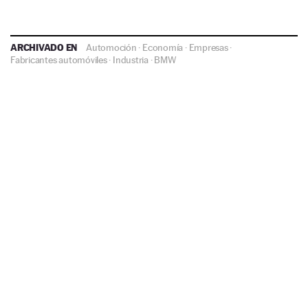
ARCHIVADO EN
Automoción
·
Economía
·
Empresas
·
Fabricantes automóviles
·
Industria
·
BMW