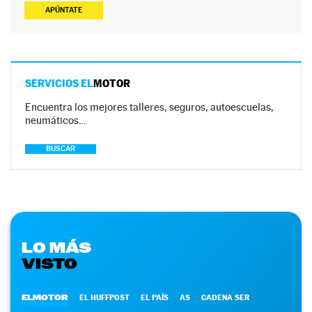
APÚNTATE
SERVICIOS EL
MOTOR
Encuentra los mejores talleres, seguros, autoescuelas,
neumáticos…
BUSCAR
LO MÁS
VISTO
ELMOTOR
EL HUFFPOST
EL PAÍS
AS
CADENA SER