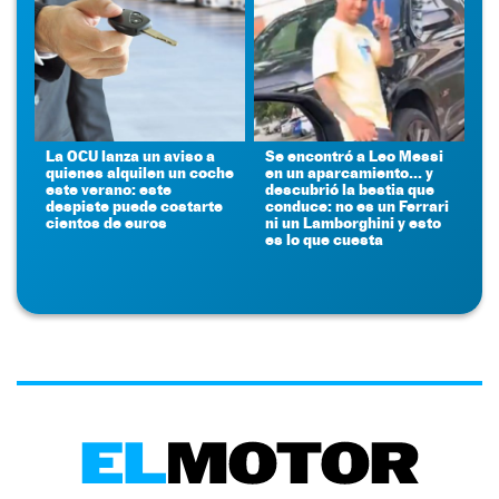
La OCU lanza un aviso a
Se encontró a Leo Messi
quienes alquilen un coche
en un aparcamiento... y
este verano: este
descubrió la bestia que
despiste puede costarte
conduce: no es un Ferrari
cientos de euros
ni un Lamborghini y esto
es lo que cuesta