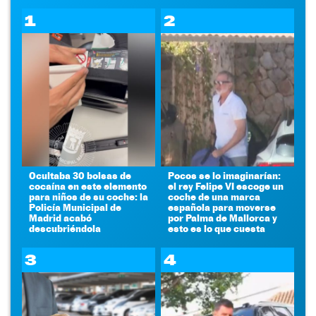
1
2
Ocultaba 30 bolsas de
Pocos se lo imaginarían:
cocaína en este elemento
el rey Felipe VI escoge un
para niños de su coche: la
coche de una marca
Policía Municipal de
española para moverse
Madrid acabó
por Palma de Mallorca y
descubriéndola
esto es lo que cuesta
3
4