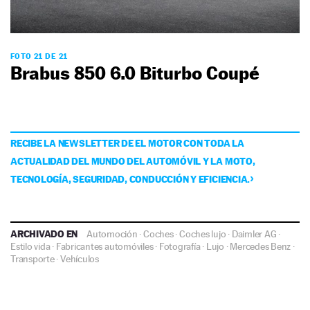
FOTO 21 DE 21
Brabus 850 6.0 Biturbo Coupé
RECIBE LA NEWSLETTER DE EL MOTOR CON TODA LA
ACTUALIDAD DEL MUNDO DEL AUTOMÓVIL Y LA MOTO,
TECNOLOGÍA, SEGURIDAD, CONDUCCIÓN Y EFICIENCIA.
ARCHIVADO EN
Automoción
·
Coches
·
Coches lujo
·
Daimler AG
·
Estilo vida
·
Fabricantes automóviles
·
Fotografía
·
Lujo
·
Mercedes Benz
·
Transporte
·
Vehículos