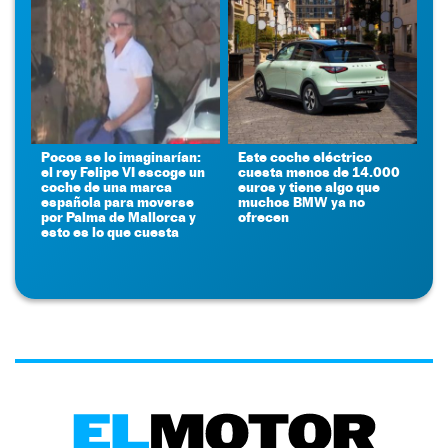
Pocos se lo imaginarían:
Este coche eléctrico
el rey Felipe VI escoge un
cuesta menos de 14.000
coche de una marca
euros y tiene algo que
española para moverse
muchos BMW ya no
por Palma de Mallorca y
ofrecen
esto es lo que cuesta