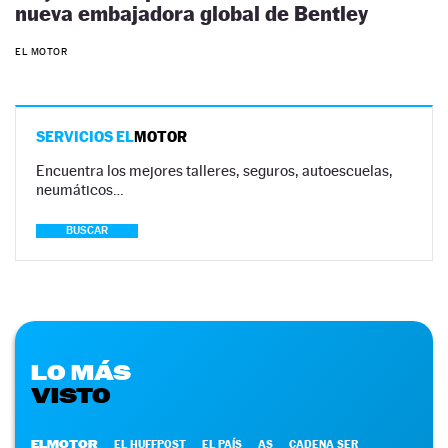
nueva embajadora global de Bentley
EL MOTOR
SERVICIOS EL
MOTOR
Encuentra los mejores talleres, seguros, autoescuelas,
neumáticos…
BUSCAR
LO MÁS
VISTO
ELMOTOR
EL HUFFPOST
EL PAÍS
AS
CADENA SER