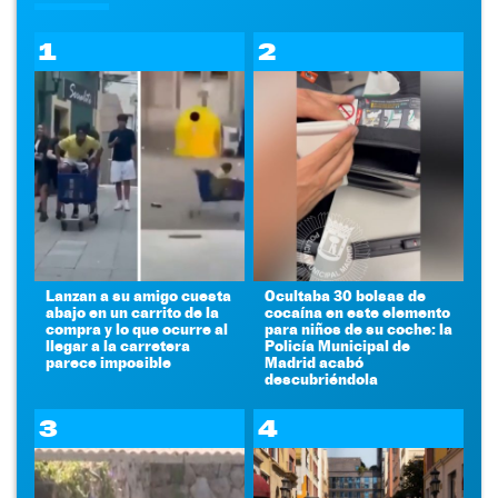
1
2
Lanzan a su amigo cuesta
Ocultaba 30 bolsas de
abajo en un carrito de la
cocaína en este elemento
compra y lo que ocurre al
para niños de su coche: la
llegar a la carretera
Policía Municipal de
parece imposible
Madrid acabó
descubriéndola
3
4