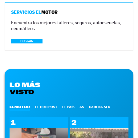
SERVICIOS EL
MOTOR
Encuentra los mejores talleres, seguros, autoescuelas,
neumáticos…
BUSCAR
LO MÁS
VISTO
ELMOTOR
EL HUFFPOST
EL PAÍS
AS
CADENA SER
1
2