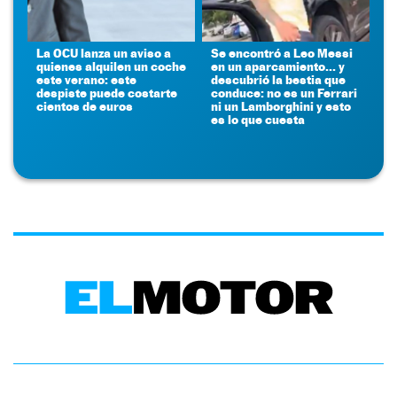
La OCU lanza un aviso a
Se encontró a Leo Messi
quienes alquilen un coche
en un aparcamiento... y
este verano: este
descubrió la bestia que
despiste puede costarte
conduce: no es un Ferrari
cientos de euros
ni un Lamborghini y esto
es lo que cuesta