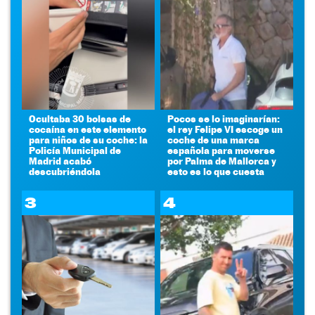
Ocultaba 30 bolsas de
Pocos se lo imaginarían:
cocaína en este elemento
el rey Felipe VI escoge un
para niños de su coche: la
coche de una marca
Policía Municipal de
española para moverse
Madrid acabó
por Palma de Mallorca y
descubriéndola
esto es lo que cuesta
3
4