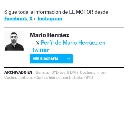
Sigue toda la información de EL MOTOR desde
Facebook
,
X
o
Instagram
Mario Herráez
Perfil de Mario Herráez en
Twitter
VER BIOGRAFÍA
ARCHIVADO EN
Berlinas
·
BYD Seal 6 DM-i
·
Coches chinos
·
Coches familiares
·
Coches híbridos enchufables
·
BYD