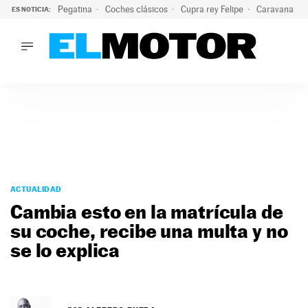
Pegatina
Coches clásicos
Cupra rey Felipe
Caravana lig
ES NOTICIA:
LO ÚLTIMO
¿Conocías esta pegatina de moda?: puede salvar tu coche d
LO ÚLTIMO
¿Conocías esta pegatina de moda?: puede salvar tu coche de
ACTUALIDAD
ELÉCTRICOS
CONDUCIR
PRUEBAS
Saltar
VIRALES
al
ACTUALIDAD
PODCAST
contenido
Cambia esto en la matrícula de
MOTOS
su coche, recibe una multa y no
TECNOLOGÍA
se lo explica
SUPERCOCHES
MOTORTV
PREMIOS
SERVICIOS