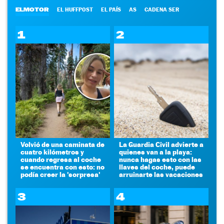
ELMOTOR
EL HUFFPOST
EL PAÍS
AS
CADENA SER
1
2
Volvió de una caminata de
La Guardia Civil advierte a
cuatro kilómetros y
quienes van a la playa:
cuando regresa al coche
nunca hagas esto con las
se encuentra con esto: no
llaves del coche, puede
podía creer la 'sorpresa'
arruinarte las vacaciones
3
4