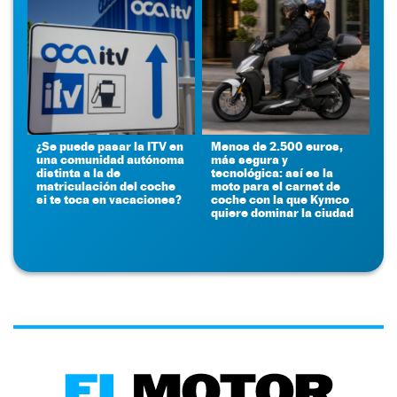
¿Se puede pasar la ITV en
Menos de 2.500 euros,
una comunidad autónoma
más segura y
distinta a la de
tecnológica: así es la
matriculación del coche
moto para el carnet de
si te toca en vacaciones?
coche con la que Kymco
quiere dominar la ciudad