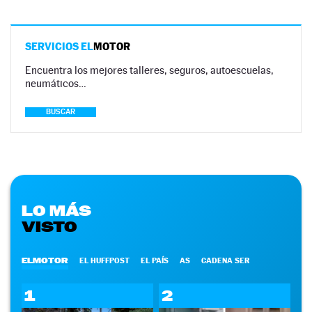
SERVICIOS EL
MOTOR
Encuentra los mejores talleres, seguros, autoescuelas,
neumáticos…
BUSCAR
LO MÁS
VISTO
ELMOTOR
EL HUFFPOST
EL PAÍS
AS
CADENA SER
1
2