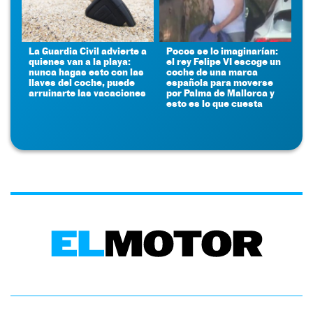
La Guardia Civil advierte a
Pocos se lo imaginarían:
quienes van a la playa:
el rey Felipe VI escoge un
nunca hagas esto con las
coche de una marca
llaves del coche, puede
española para moverse
arruinarte las vacaciones
por Palma de Mallorca y
esto es lo que cuesta