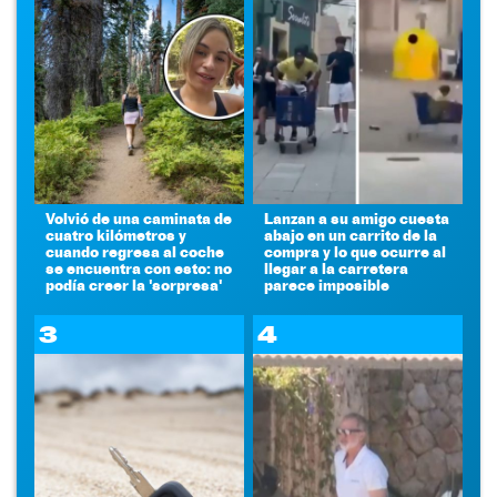
Volvió de una caminata de
Lanzan a su amigo cuesta
cuatro kilómetros y
abajo en un carrito de la
cuando regresa al coche
compra y lo que ocurre al
se encuentra con esto: no
llegar a la carretera
podía creer la 'sorpresa'
parece imposible
3
4