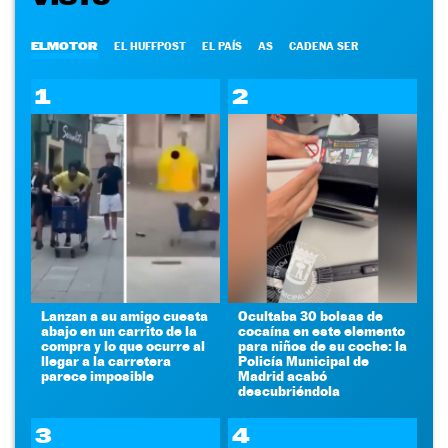
ELMOTOR
EL HUFFPOST
EL PAÍS
AS
CADENA SER
1
2
Lanzan a su amigo cuesta
Ocultaba 30 bolsas de
abajo en un carrito de la
cocaína en este elemento
compra y lo que ocurre al
para niños de su coche: la
llegar a la carretera
Policía Municipal de
parece imposible
Madrid acabó
descubriéndola
3
4