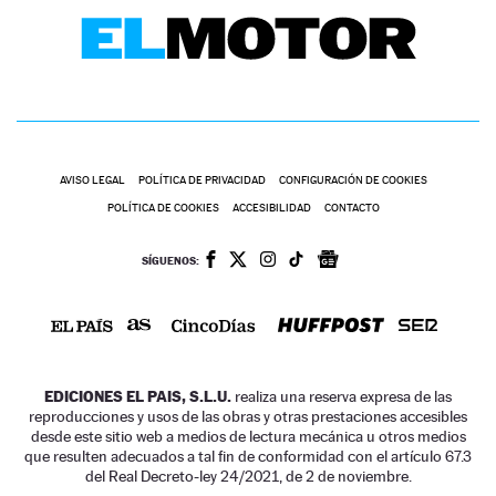
AVISO LEGAL
POLÍTICA DE PRIVACIDAD
CONFIGURACIÓN DE COOKIES
POLÍTICA DE COOKIES
ACCESIBILIDAD
CONTACTO
SÍGUENOS:
EDICIONES EL PAIS, S.L.U.
realiza una reserva expresa de las
reproducciones y usos de las obras y otras prestaciones accesibles
desde este sitio web a medios de lectura mecánica u otros medios
que resulten adecuados a tal fin de conformidad con el artículo 67.3
del Real Decreto-ley 24/2021, de 2 de noviembre.