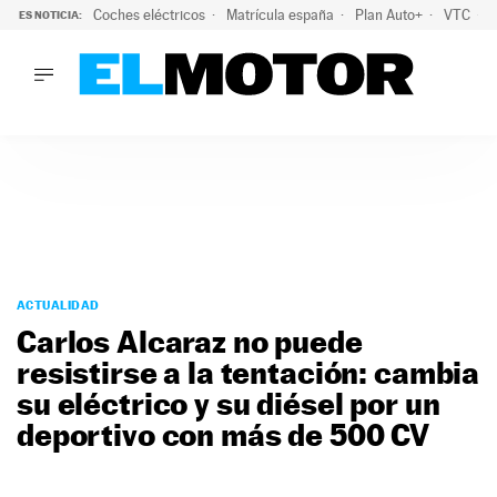
Coches eléctricos
Matrícula españa
Plan Auto+
VTC
ES NOTICIA:
LO ÚLTIMO
La Lista Blanca del Programa Auto+: todos los coches eléct
LO ÚLTIMO
La Lista Blanca del Programa Auto+: todos los coches eléctr
ACTUALIDAD
ELÉCTRICOS
CONDUCIR
PRUEBAS
Saltar
VIRALES
al
ACTUALIDAD
PODCAST
contenido
Carlos Alcaraz no puede
MOTOS
resistirse a la tentación: cambia
TECNOLOGÍA
su eléctrico y su diésel por un
SUPERCOCHES
MOTORTV
deportivo con más de 500 CV
PREMIOS
SERVICIOS