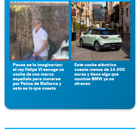
Pocos se lo imaginarían:
Este coche eléctrico
el rey Felipe VI escoge un
cuesta menos de 14.000
coche de una marca
euros y tiene algo que
española para moverse
muchos BMW ya no
por Palma de Mallorca y
ofrecen
esto es lo que cuesta