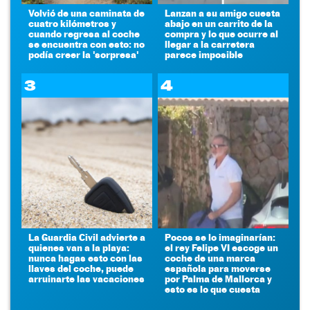
Volvió de una caminata de
Lanzan a su amigo cuesta
cuatro kilómetros y
abajo en un carrito de la
cuando regresa al coche
compra y lo que ocurre al
se encuentra con esto: no
llegar a la carretera
podía creer la 'sorpresa'
parece imposible
3
4
La Guardia Civil advierte a
Pocos se lo imaginarían:
quienes van a la playa:
el rey Felipe VI escoge un
nunca hagas esto con las
coche de una marca
llaves del coche, puede
española para moverse
arruinarte las vacaciones
por Palma de Mallorca y
esto es lo que cuesta