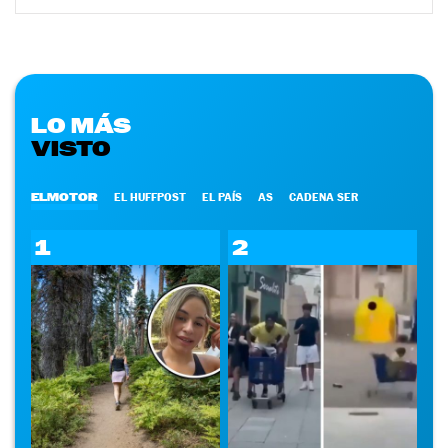
LO MÁS
VISTO
ELMOTOR
EL HUFFPOST
EL PAÍS
AS
CADENA SER
1
2