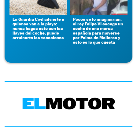
La Guardia Civil advierte a
Pocos se lo imaginarían:
quienes van a la playa:
el rey Felipe VI escoge un
nunca hagas esto con las
coche de una marca
llaves del coche, puede
española para moverse
arruinarte las vacaciones
por Palma de Mallorca y
esto es lo que cuesta