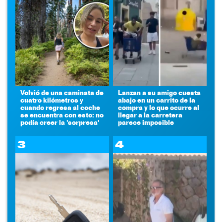
Volvió de una caminata de
Lanzan a su amigo cuesta
cuatro kilómetros y
abajo en un carrito de la
cuando regresa al coche
compra y lo que ocurre al
se encuentra con esto: no
llegar a la carretera
podía creer la 'sorpresa'
parece imposible
3
4