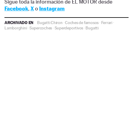
Sigue toda la información de EL MOTOR desde
Facebook
,
X
o
Instagram
ARCHIVADO EN
Bugatti Chiron
·
Coches de famosos
·
Ferrari
·
Lamborghini
·
Supercoches
·
Superdeportivos
·
Bugatti