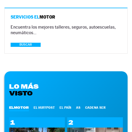
SERVICIOS EL
MOTOR
Encuentra los mejores talleres, seguros, autoescuelas,
neumáticos…
BUSCAR
LO MÁS
VISTO
ELMOTOR
EL HUFFPOST
EL PAÍS
AS
CADENA SER
1
2