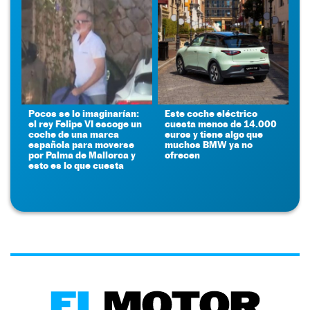
Pocos se lo imaginarían:
Este coche eléctrico
el rey Felipe VI escoge un
cuesta menos de 14.000
coche de una marca
euros y tiene algo que
española para moverse
muchos BMW ya no
por Palma de Mallorca y
ofrecen
esto es lo que cuesta