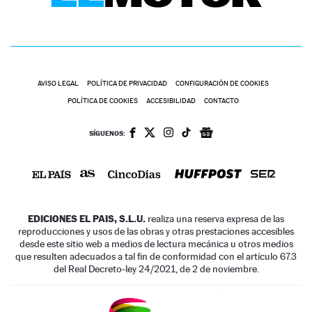
AVISO LEGAL
POLÍTICA DE PRIVACIDAD
CONFIGURACIÓN DE COOKIES
POLÍTICA DE COOKIES
ACCESIBILIDAD
CONTACTO
SÍGUENOS:
EDICIONES EL PAIS, S.L.U.
realiza una reserva expresa de las
reproducciones y usos de las obras y otras prestaciones accesibles
desde este sitio web a medios de lectura mecánica u otros medios
que resulten adecuados a tal fin de conformidad con el artículo 67.3
del Real Decreto-ley 24/2021, de 2 de noviembre.