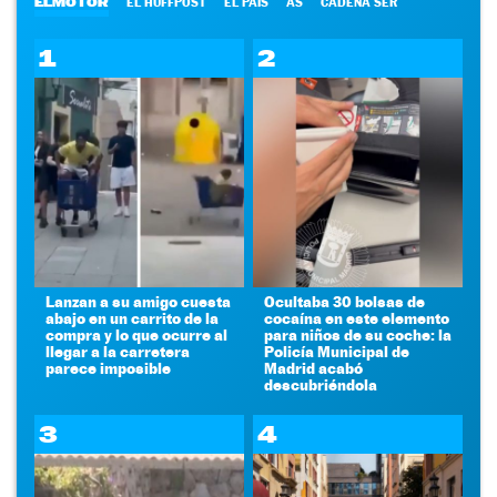
ELMOTOR
EL HUFFPOST
EL PAÍS
AS
CADENA SER
1
2
Lanzan a su amigo cuesta
Ocultaba 30 bolsas de
abajo en un carrito de la
cocaína en este elemento
compra y lo que ocurre al
para niños de su coche: la
llegar a la carretera
Policía Municipal de
parece imposible
Madrid acabó
descubriéndola
3
4