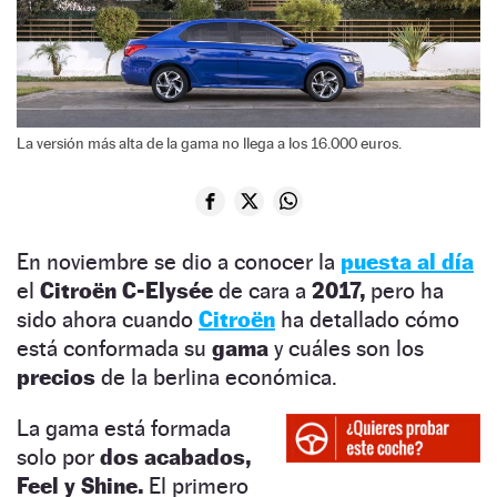
La versión más alta de la gama no llega a los 16.000 euros.
En noviembre se dio a conocer la
puesta al día
el
Citroën C-Elysée
de cara a
2017,
pero ha
sido ahora cuando
Citroën
ha detallado cómo
está conformada su
gama
y cuáles son los
precios
de la berlina económica.
La gama está formada
solo por
dos acabados,
Feel y Shine.
El primero