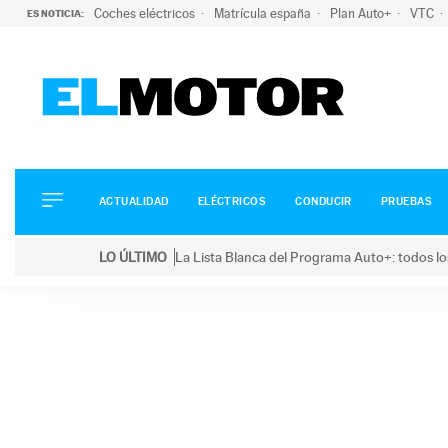
Coches eléctricos
Matrícula españa
Plan Auto+
VTC
ES NOTICIA:
ACTUALIDAD
ELÉCTRICOS
CONDUCIR
ACTUALIDAD
ELÉCTRICOS
CONDUCIR
PRUEBAS
PRUEBAS
Saltar
VIRALES
LO ÚLTIMO
La Lista Blanca del Programa Auto+: todos lo
al
PODCAST
LO ÚLTIMO
La Lista Blanca del Programa Auto+: todos los coc
contenido
MOTOS
TECNOLOGÍA
SUPERCOCHES
MOTORTV
PREMIOS
SERVICIOS