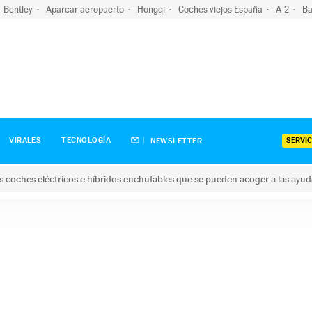
Bentley
Aparcar aeropuerto
Hongqi
Coches viejos España
A-2
Ba
SERVIC
VIRALES
TECNOLOGÍA
NEWSLETTER
s coches eléctricos e híbridos enchufables que se pueden acoger a las ayu
hes eléctricos e híbridos enchufables que se pueden acoger a la