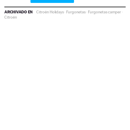
ARCHIVADO EN
Citroën Holidays
·
Furgonetas
·
Furgonetas camper
·
Citroën