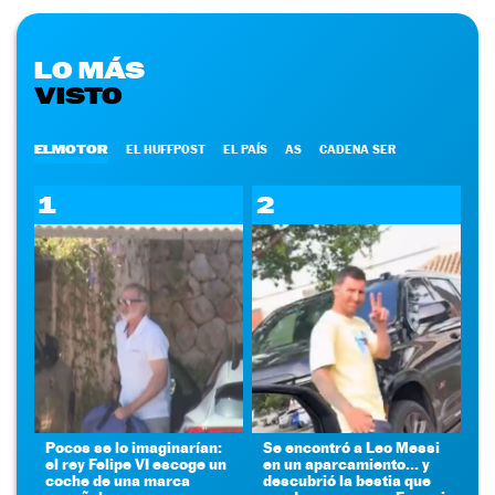
LO MÁS
VISTO
ELMOTOR
EL HUFFPOST
EL PAÍS
AS
CADENA SER
1
2
Pocos se lo imaginarían:
Se encontró a Leo Messi
el rey Felipe VI escoge un
en un aparcamiento... y
coche de una marca
descubrió la bestia que