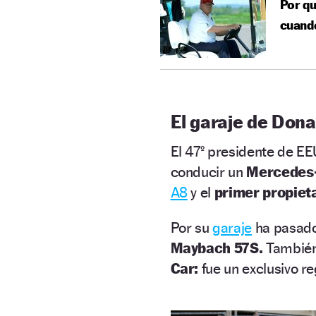
Por qu
cuando
El garaje de Don
El 47º presidente de EE
conducir un
Mercedes
A8
y el
primer propiet
Por su
garaje
ha pasad
Maybach 57S.
Tambié
Car:
fue un exclusivo r