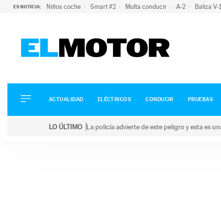
Niños coche
Smart #2
Multa conducir
A-2
Baliza V
ES NOTICIA:
ACTUALIDAD
ELÉCTRICOS
CONDUCIR
ACTUALIDAD
ELÉCTRICOS
CONDUCIR
PRUEBAS
PRUEBAS
Saltar
VIRALES
LO ÚLTIMO
La policía advierte de este peligro y esta es 
al
PODCAST
LO ÚLTIMO
La policía advierte de este peligro y esta es una bu
contenido
MOTOS
TECNOLOGÍA
SUPERCOCHES
MOTORTV
PREMIOS
SERVICIOS