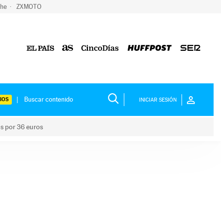
che
ZXMOTO
IOS
INICIAR SESIÓN
os por 36 euros
los niños por 36 euros