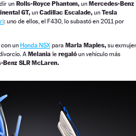
adir un
Rolls-Royce Phantom,
un
Mercedes-Benz
inental GT,
un
Cadillac Escalade,
un
Tesla
ri
: uno de ellos, el F430, lo subastó en 2011 por
o con un
Honda NSX
para
Marla Maples,
su exmujer
 divorcio. A
Melania
le
regaló
un vehículo más
-Benz SLR McLaren.