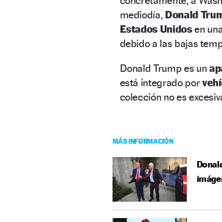
concretamente, a Washi
mediodía,
Donald Tru
Estados Unidos
en una
debido a las bajas tem
Donald Trump es un
ap
está integrado por
vehí
colección no es excesiv
MÁS INFORMACIÓN
Donald
imágen