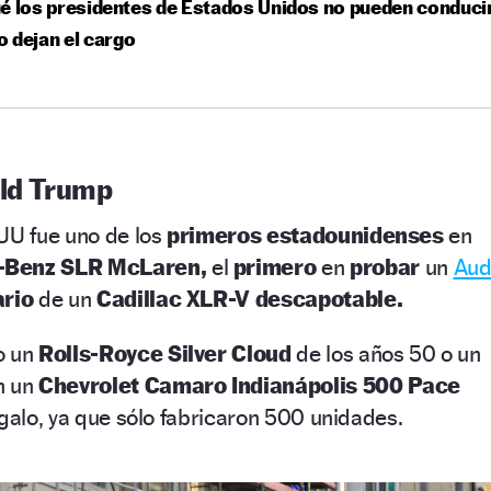
é los presidentes de Estados Unidos no pueden conduci
 dejan el cargo
ald Trump
UU fue uno de los
primeros estadounidenses
en
-Benz SLR McLaren,
el
primero
en
probar
un
Aud
ario
de un
Cadillac XLR-V descapotable.
o un
Rolls-Royce Silver Cloud
de los años 50 o un
n un
Chevrolet Camaro Indianápolis 500 Pace
egalo, ya que sólo fabricaron 500 unidades.