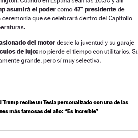
ngton. Cuando en España sean las 16:30 y allí
mp
asumirá el poder
como
47º presidente
de
 ceremonia que se celebrará dentro del Capitolio
peraturas.
asionado del motor
desde la juventud y su garaje
culos de lujo:
no pierde el tiempo con utilitarios. S
amente grande, pero sí muy selectiva.
 Trump recibe un Tesla personalizado con una de las
es más famosas del año: “Es increíble”