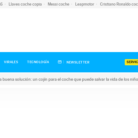
-16
Llaves coche copia
Messi coche
Leapmotor
Cristiano Ronaldo co
SERVIC
VIRALES
TECNOLOGÍA
NEWSLETTER
una buena solución: un cojín para el coche que puede salvar la vida de los niñ
ena solución: un cojín para el coche que puede salvar la vida de 