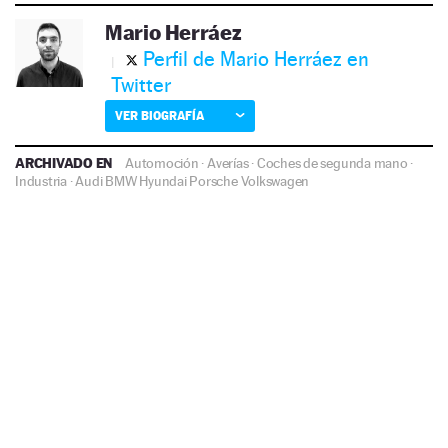
Mario Herráez
Perfil de Mario Herráez en
Twitter
VER BIOGRAFÍA
ARCHIVADO EN
Automoción
·
Averías
·
Coches de segunda mano
·
Industria
·
Audi
BMW
Hyundai
Porsche
Volkswagen