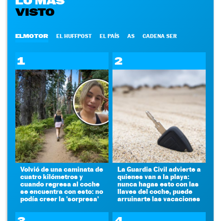
LO MÁS
VISTO
ELMOTOR
EL HUFFPOST
EL PAÍS
AS
CADENA SER
1
2
Volvió de una caminata de
La Guardia Civil advierte a
cuatro kilómetros y
quienes van a la playa:
cuando regresa al coche
nunca hagas esto con las
se encuentra con esto: no
llaves del coche, puede
podía creer la 'sorpresa'
arruinarte las vacaciones
3
4