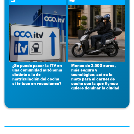
¿Se puede pasar la ITV en
Menos de 2.500 euros,
una comunidad autónoma
más segura y
distinta a la de
tecnológica: así es la
matriculación del coche
moto para el carnet de
si te toca en vacaciones?
coche con la que Kymco
quiere dominar la ciudad