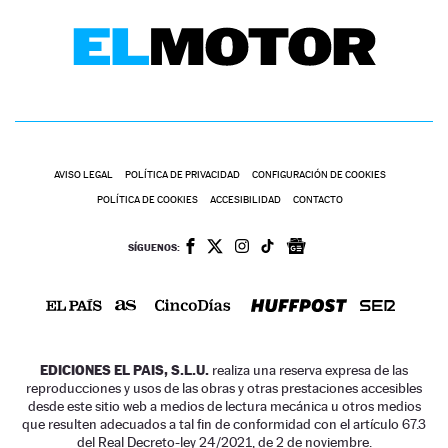
AVISO LEGAL
POLÍTICA DE PRIVACIDAD
CONFIGURACIÓN DE COOKIES
POLÍTICA DE COOKIES
ACCESIBILIDAD
CONTACTO
SÍGUENOS:
EDICIONES EL PAIS, S.L.U.
realiza una reserva expresa de las
reproducciones y usos de las obras y otras prestaciones accesibles
desde este sitio web a medios de lectura mecánica u otros medios
que resulten adecuados a tal fin de conformidad con el artículo 67.3
del Real Decreto-ley 24/2021, de 2 de noviembre.