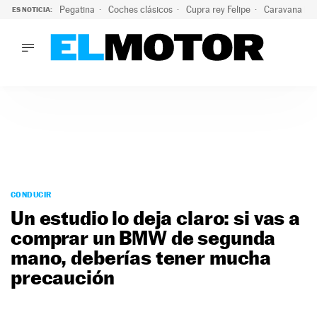
Pegatina
Coches clásicos
Cupra rey Felipe
Caravana lig
ES NOTICIA:
LO ÚLTIMO
El hiperdeportivo que desafía todas las tendencias: V12 a
LO ÚLTIMO
El hiperdeportivo que desafía todas las tendencias: V12 at
ACTUALIDAD
ELÉCTRICOS
CONDUCIR
PRUEBAS
Saltar
VIRALES
al
CONDUCIR
PODCAST
contenido
Un estudio lo deja claro: si vas a
MOTOS
comprar un BMW de segunda
TECNOLOGÍA
mano, deberías tener mucha
SUPERCOCHES
MOTORTV
precaución
PREMIOS
SERVICIOS