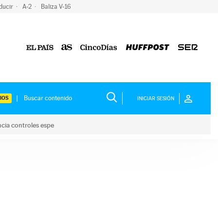
ducir
A-2
Baliza V-16
IOS
INICIAR SESIÓN
ncia controles espe
 y anuncia controles espe