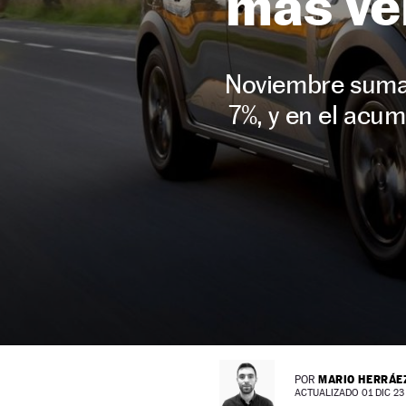
más ve
Noviembre suma 
7%, y en el acu
MARIO HERRÁE
POR
ACTUALIZADO 01 DIC 23 -