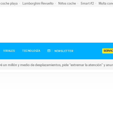
 coche playa
Lamborghini Revuelto
Niños coche
Smart #2
Multa con
SERVIC
VIRALES
TECNOLOGÍA
NEWSLETTER
revé un millón y medio de desplazamientos, pide “extremar la atención” y anu
n millón y medio de desplazamientos, pide “extremar la atención”