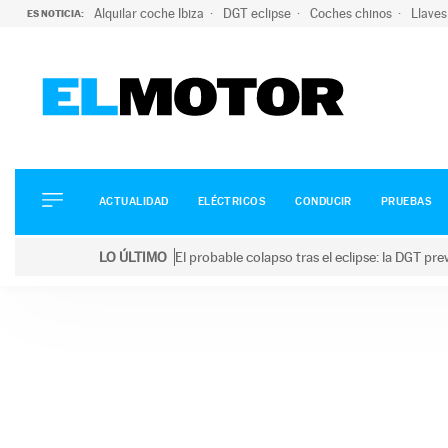
Alquilar coche Ibiza
DGT eclipse
Coches chinos
Llaves
ES NOTICIA:
ACTUALIDAD
ELÉCTRICOS
CONDUCIR
ACTUALIDAD
ELÉCTRICOS
CONDUCIR
PRUEBAS
PRUEBAS
Saltar
VIRALES
LO ÚLTIMO
El probable colapso tras el eclipse: la DGT p
al
PODCAST
LO ÚLTIMO
El probable colapso tras el eclipse: la DGT prevé u
contenido
MOTOS
TECNOLOGÍA
SUPERCOCHES
MOTORTV
PREMIOS
SERVICIOS