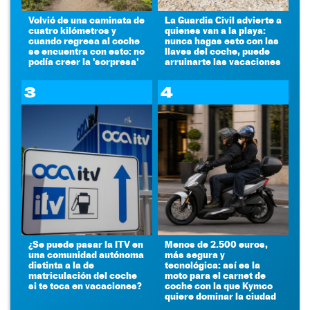
Volvió de una caminata de
La Guardia Civil advierte a
cuatro kilómetros y
quienes van a la playa:
cuando regresa al coche
nunca hagas esto con las
se encuentra con esto: no
llaves del coche, puede
podía creer la 'sorpresa'
arruinarte las vacaciones
3
4
¿Se puede pasar la ITV en
Menos de 2.500 euros,
una comunidad autónoma
más segura y
distinta a la de
tecnológica: así es la
matriculación del coche
moto para el carnet de
si te toca en vacaciones?
coche con la que Kymco
quiere dominar la ciudad