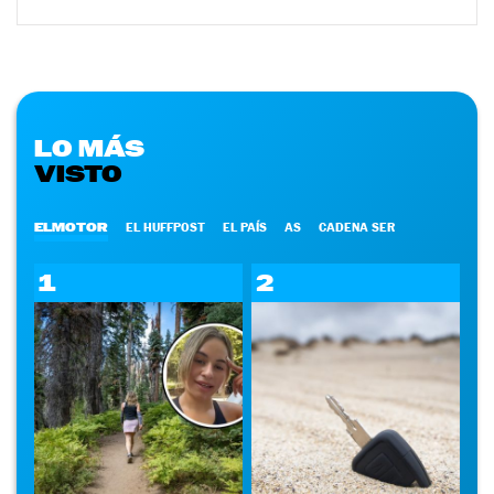
LO MÁS
VISTO
ELMOTOR
EL HUFFPOST
EL PAÍS
AS
CADENA SER
1
2