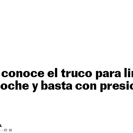
 conoce el truco para l
coche y basta con presi
A
- 15: 18