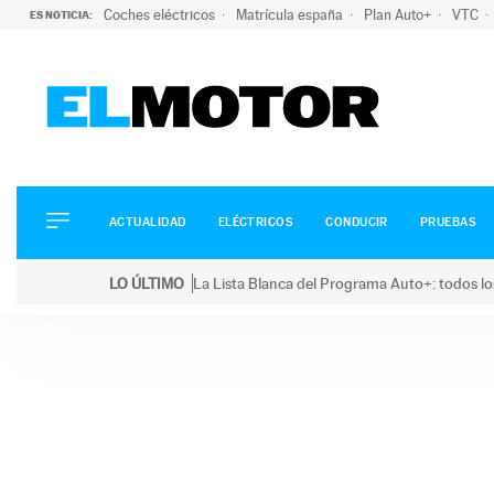
Coches eléctricos
Matrícula españa
Plan Auto+
VTC
ES NOTICIA:
ACTUALIDAD
ELÉCTRICOS
CONDUCIR
ACTUALIDAD
ELÉCTRICOS
CONDUCIR
PRUEBAS
PRUEBAS
Saltar
VIRALES
LO ÚLTIMO
La Lista Blanca del Programa Auto+: todos lo
al
PODCAST
LO ÚLTIMO
La Lista Blanca del Programa Auto+: todos los coc
contenido
MOTOS
TECNOLOGÍA
SUPERCOCHES
MOTORTV
PREMIOS
SERVICIOS