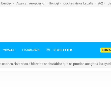
Bentley
Aparcar aeropuerto
Hongqi
Coches viejos España
A-2
Ba
SERVIC
VIRALES
TECNOLOGÍA
NEWSLETTER
s coches eléctricos e híbridos enchufables que se pueden acoger a las ayu
hes eléctricos e híbridos enchufables que se pueden acoger a la