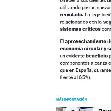
ofrecer a sus clientes
d
utilizando piezas nueva
reciclado.
La legislaci
relacionados con la
seg
sistemas críticos
como
El
aprovechamiento
d
economía circular y s
un evidente
beneficio
p
componentes alcanza e
que en España, durante
frente al 6,5%).
MÁS INFORMACIÓN
El pre