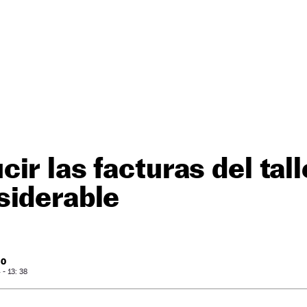
ir las facturas del tall
siderable
RO
- 13: 38