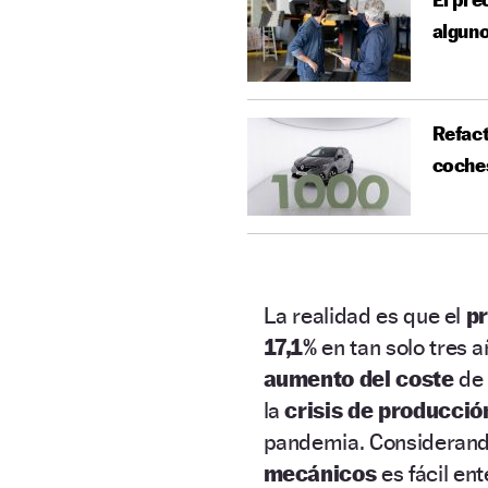
algun
Refact
coche
La realidad es que el
p
17,1%
en tan solo tres a
aumento del coste
de 
la
crisis de producció
pandemia. Considerand
mecánicos
es fácil en