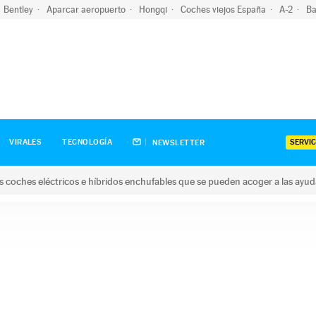
Bentley
Aparcar aeropuerto
Hongqi
Coches viejos España
A-2
Ba
SERVIC
VIRALES
TECNOLOGÍA
NEWSLETTER
s coches eléctricos e híbridos enchufables que se pueden acoger a las ayu
hes eléctricos e híbridos enchufables que se pueden acoger a la