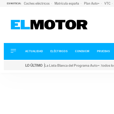
Coches eléctricos
Matrícula españa
Plan Auto+
VTC
ES NOTICIA:
ACTUALIDAD
ELÉCTRICOS
CONDUCIR
ACTUALIDAD
ELÉCTRICOS
CONDUCIR
PRUEBAS
PRUEBAS
Saltar
VIRALES
LO ÚLTIMO
La Lista Blanca del Programa Auto+: todos lo
al
PODCAST
LO ÚLTIMO
La Lista Blanca del Programa Auto+: todos los coc
contenido
MOTOS
TECNOLOGÍA
SUPERCOCHES
MOTORTV
PREMIOS
SERVICIOS