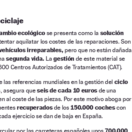
ciclaje
ambio ecológico
se presenta como la
solución
tentar aquilatar los costes de las reparaciones. Son
vehículos irreparables,
pero que no están dañada
una
segunda vida.
La
gestión
de este material se
.600 Centros Autorizados de Tratamientos (CAT).
 las referencias mundiales en la gestión del
ciclo
s, asegura que
seis de cada 10 euros
de una
 al coste de las piezas. Por este motivo aboga por
onentes
recuperados
de los
150.000 coches
con
ada ejercicio se dan de baja en España.
rcular por las carreteras españoles unos
700.000