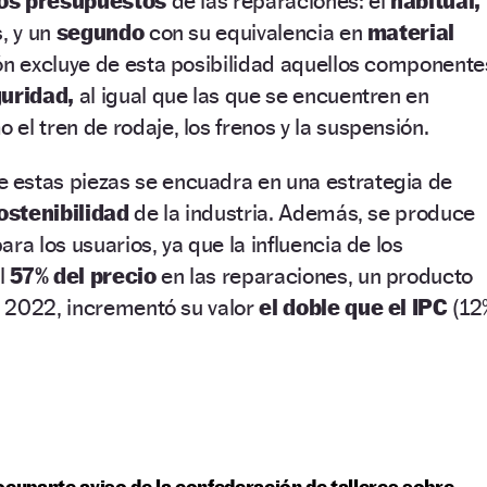
os presupuestos
de las reparaciones: el
habitual,
s, y un
segundo
con su equivalencia en
material
ón excluye de esta posibilidad aquellos componente
uridad,
al igual que las que se encuentren en
 el tren de rodaje, los frenos y la suspensión.
e estas piezas se encuadra en una estrategia de
ostenibilidad
de la industria. Además, se produce
ara los usuarios, ya que la influencia de los
l
57% del precio
en las reparaciones, un producto
 2022, incrementó su valor
el doble que el IPC
(12
ocupante aviso de la confederación de talleres sobre