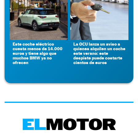
Este coche eléctrico
La OCU lanza un aviso a
cuesta menos de 14.000
quienes alquilen un coche
euros y tiene algo que
este verano: este
muchos BMW ya no
despiste puede costarte
ofrecen
cientos de euros