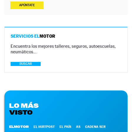
APÚNTATE
SERVICIOS EL
MOTOR
Encuentra los mejores talleres, seguros, autoescuelas,
neumáticos…
BUSCAR
LO MÁS
VISTO
ELMOTOR
EL HUFFPOST
EL PAÍS
AS
CADENA SER