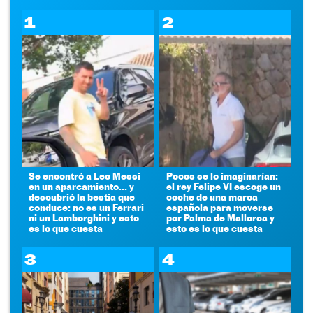
1
2
Se encontró a Leo Messi
Pocos se lo imaginarían:
en un aparcamiento... y
el rey Felipe VI escoge un
descubrió la bestia que
coche de una marca
conduce: no es un Ferrari
española para moverse
ni un Lamborghini y esto
por Palma de Mallorca y
es lo que cuesta
esto es lo que cuesta
3
4