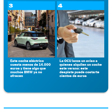
3
4
Este coche eléctrico
La OCU lanza un aviso a
cuesta menos de 14.000
quienes alquilen un coche
euros y tiene algo que
este verano: este
muchos BMW ya no
despiste puede costarte
ofrecen
cientos de euros