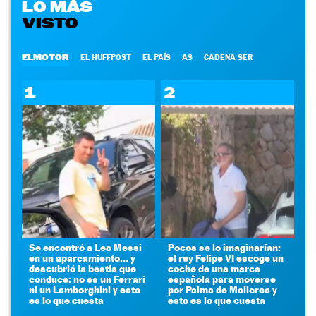
LO MÁS
VISTO
ELMOTOR
EL HUFFPOST
EL PAÍS
AS
CADENA SER
1
2
Se encontró a Leo Messi
Pocos se lo imaginarían:
en un aparcamiento... y
el rey Felipe VI escoge un
descubrió la bestia que
coche de una marca
conduce: no es un Ferrari
española para moverse
ni un Lamborghini y esto
por Palma de Mallorca y
es lo que cuesta
esto es lo que cuesta