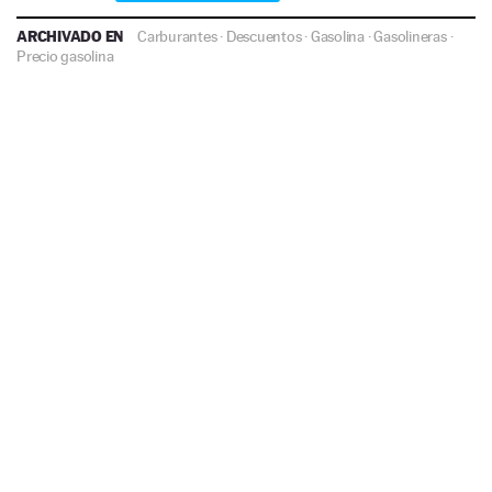
ARCHIVADO EN
Carburantes
·
Descuentos
·
Gasolina
·
Gasolineras
·
Precio gasolina