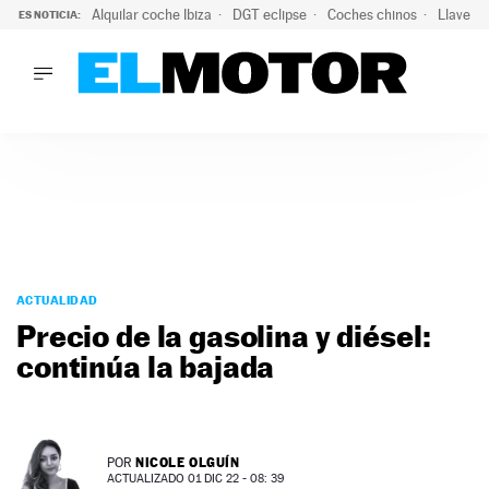
Alquilar coche Ibiza
DGT eclipse
Coches chinos
Llaves 
ES NOTICIA:
LO ÚLTIMO
El probable colapso tras el eclipse: la DGT prevé un millón 
LO ÚLTIMO
El probable colapso tras el eclipse: la DGT prevé un millón 
ACTUALIDAD
ELÉCTRICOS
CONDUCIR
PRUEBAS
Saltar
VIRALES
al
ACTUALIDAD
PODCAST
contenido
Precio de la gasolina y diésel:
MOTOS
continúa la bajada
TECNOLOGÍA
SUPERCOCHES
MOTORTV
PREMIOS
NICOLE OLGUÍN
POR
SERVICIOS
ACTUALIZADO 01 DIC 22 - 08: 39