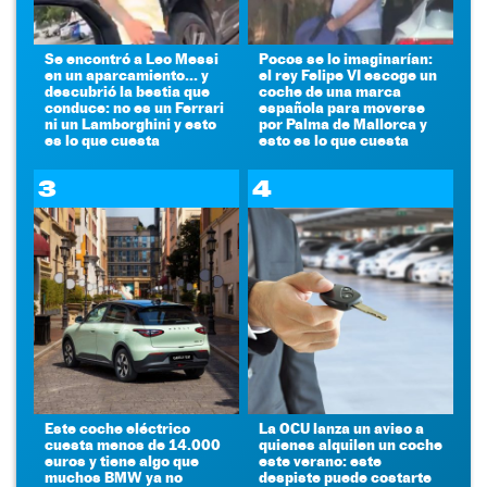
Se encontró a Leo Messi
Pocos se lo imaginarían:
en un aparcamiento... y
el rey Felipe VI escoge un
descubrió la bestia que
coche de una marca
conduce: no es un Ferrari
española para moverse
ni un Lamborghini y esto
por Palma de Mallorca y
es lo que cuesta
esto es lo que cuesta
3
4
Este coche eléctrico
La OCU lanza un aviso a
cuesta menos de 14.000
quienes alquilen un coche
euros y tiene algo que
este verano: este
muchos BMW ya no
despiste puede costarte