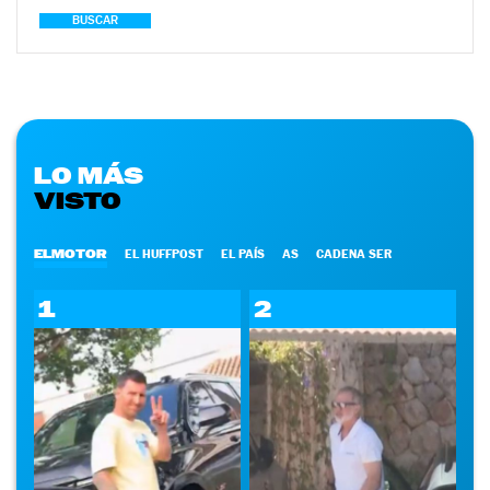
BUSCAR
LO MÁS
VISTO
ELMOTOR
EL HUFFPOST
EL PAÍS
AS
CADENA SER
1
2