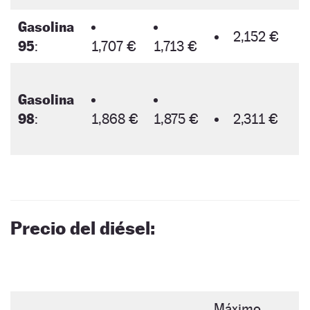
Gasolina
2,152 €
95
:
1,707 €
1,713 €
Gasolina
98
:
1,868 €
1,875 €
2,311 €
Precio del diésel:
Máximo