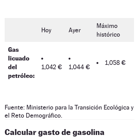
Máximo
Hoy
Ayer
histórico
Gas
licuado
1,058 €
del
1,042 €
1,044 €
petróleo:
Fuente: Ministerio para la Transición Ecológica y
el Reto Demográfico.
Calcular gasto de gasolina