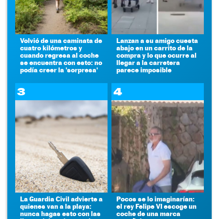
Volvió de una caminata de
Lanzan a su amigo cuesta
cuatro kilómetros y
abajo en un carrito de la
cuando regresa al coche
compra y lo que ocurre al
se encuentra con esto: no
llegar a la carretera
podía creer la 'sorpresa'
parece imposible
3
4
La Guardia Civil advierte a
Pocos se lo imaginarían:
quienes van a la playa:
el rey Felipe VI escoge un
nunca hagas esto con las
coche de una marca