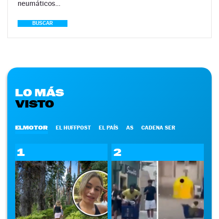
neumáticos…
BUSCAR
LO MÁS
VISTO
ELMOTOR
EL HUFFPOST
EL PAÍS
AS
CADENA SER
1
2