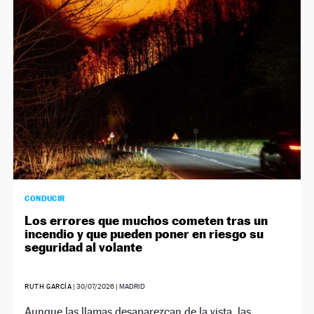
NEWSLETTER
SÍGUENOS
CONDUCIR
Los errores que muchos cometen tras un
incendio y que pueden poner en riesgo su
seguridad al volante
RUTH GARCÍA
|
30/07/2026
| MADRID
Aunque las llamas desaparezcan de la vista, las