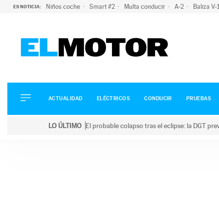
Niños coche
Smart #2
Multa conducir
A-2
Baliza V
ES NOTICIA:
ACTUALIDAD
ELÉCTRICOS
CONDUCIR
ACTUALIDAD
ELÉCTRICOS
CONDUCIR
PRUEBAS
PRUEBAS
Saltar
VIRALES
LO ÚLTIMO
El probable colapso tras el eclipse: la DGT p
al
PODCAST
LO ÚLTIMO
El probable colapso tras el eclipse: la DGT prevé u
contenido
MOTOS
TECNOLOGÍA
SUPERCOCHES
MOTORTV
PREMIOS
SERVICIOS