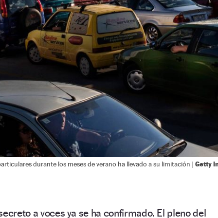
Getty 
rticulares durante los meses de verano ha llevado a su limitación |
secreto a voces ya se ha confirmado. El pleno del