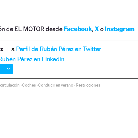
ción de EL MOTOR desde
Facebook
,
X
o
Instagram
z
Perfil de Rubén Pérez en Twitter
 Rubén Pérez en Linkedin
circulación
Coches
Conducir en verano
Restricciones
·
·
·
·