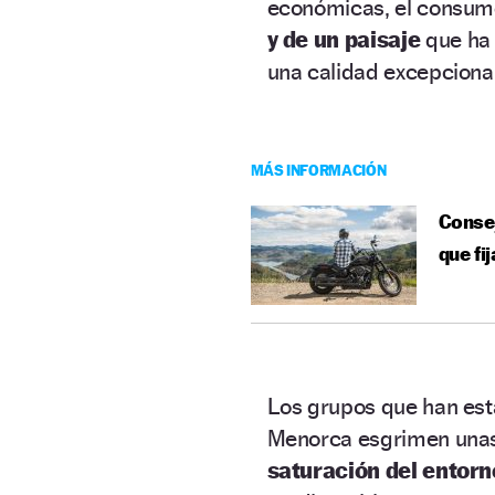
económicas, el consumo
y de un paisaje
que ha 
una calidad excepcional
MÁS INFORMACIÓN
Consej
que fi
Los grupos que han est
Menorca esgrimen unas 
saturación del entorn