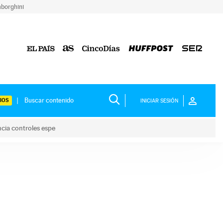
borghini
IOS
INICIAR SESIÓN
ncia controles espe
 y anuncia controles espe