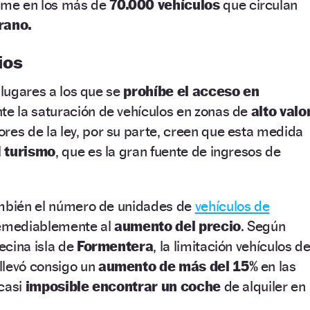
ume en los más de
70.000 vehículos
que circulan
rano.
ios
 lugares a los que se
prohíbe el acceso en
nte la saturación de vehículos en zonas de
alto valo
ores de la ley, por su parte, creen que esta medida
l
turismo
, que es la gran fuente de ingresos de
ambién el número de unidades de
vehículos de
rremediablemente al
aumento del precio
. Según
vecina isla de
Formentera
, la limitación vehículos d
llevó consigo un
aumento de más del 15%
en las
 casi
imposible encontrar un coche
de alquiler en