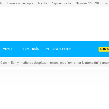
-16
Llaves coche copia
Toyota
Alquiler coche
Gasolina 95 o 98
Lam
SERVIC
VIRALES
TECNOLOGÍA
NEWSLETTER
revé un millón y medio de desplazamientos, pide “extremar la atención” y anu
n millón y medio de desplazamientos, pide “extremar la atención”