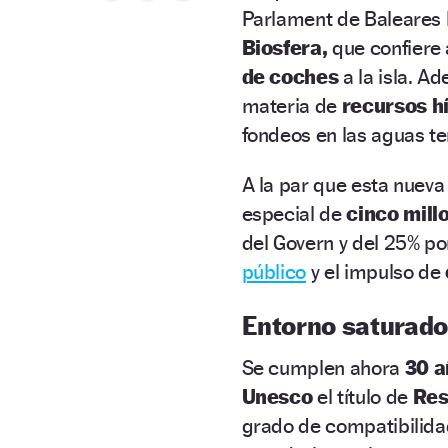
Parlament de Baleares 
Biosfera,
que confiere 
de coches
a la isla. A
materia de
recursos hí
fondeos en las aguas ter
A la par que esta nueva
especial de
cinco mill
del Govern y del 25% po
público
y el impulso de
Entorno saturado
Se cumplen ahora
30 a
Unesco
el título de
Res
grado de compatibilidad