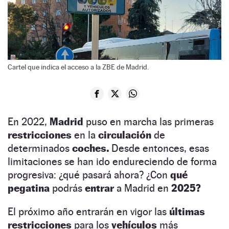
Cartel que indica el acceso a la ZBE de Madrid.
En 2022,
Madrid
puso en marcha las primeras
restricciones
en la
circulación
de
determinados
coches.
Desde entonces, esas
limitaciones se han ido endureciendo de forma
progresiva: ¿qué pasará ahora? ¿Con
qué
pegatina
podrás
entrar
a Madrid en
2025?
El próximo año entrarán en vigor las
últimas
restricciones
para los
vehículos
más