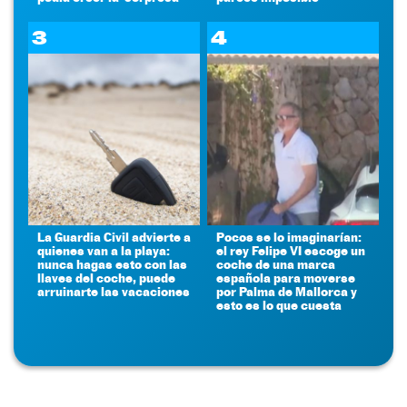
3
4
La Guardia Civil advierte a
Pocos se lo imaginarían:
quienes van a la playa:
el rey Felipe VI escoge un
nunca hagas esto con las
coche de una marca
llaves del coche, puede
española para moverse
arruinarte las vacaciones
por Palma de Mallorca y
esto es lo que cuesta