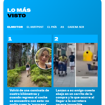
LO MÁS
VISTO
ELMOTOR
EL HUFFPOST
EL PAÍS
AS
CADENA SER
1
2
Volvió de una caminata de
Lanzan a su amigo cuesta
cuatro kilómetros y
abajo en un carrito de la
cuando regresa al coche
compra y lo que ocurre al
se encuentra con esto: no
llegar a la carretera
podía creer la 'sorpresa'
parece imposible