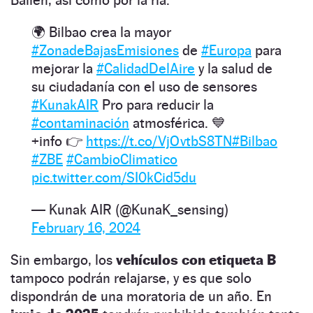
🌍 Bilbao crea la mayor
#ZonadeBajasEmisiones
de
#Europa
para
mejorar la
#CalidadDelAire
y la salud de
su ciudadanía con el uso de sensores
#KunakAIR
Pro para reducir la
#contaminación
atmosférica. 💙
+info 👉
https://t.co/VjOvtbS8TN
#Bilbao
#ZBE
#CambioClimatico
pic.twitter.com/SI0kCid5du
— Kunak AIR (@KunaK_sensing)
February 16, 2024
Sin embargo, los
vehículos con etiqueta B
tampoco podrán relajarse, y es que solo
dispondrán de una moratoria de un año. En