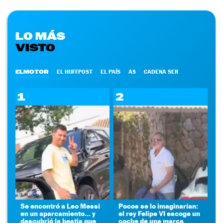
LO MÁS
VISTO
ELMOTOR
EL HUFFPOST
EL PAÍS
AS
CADENA SER
1
2
Se encontró a Leo Messi
Pocos se lo imaginarían:
en un aparcamiento... y
el rey Felipe VI escoge un
descubrió la bestia que
coche de una marca