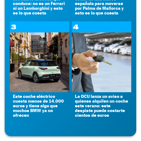
conduce: no es un Ferrari
española para moverse
ni un Lamborghini y esto
por Palma de Mallorca y
es lo que cuesta
esto es lo que cuesta
3
4
Este coche eléctrico
La OCU lanza un aviso a
cuesta menos de 14.000
quienes alquilen un coche
euros y tiene algo que
este verano: este
muchos BMW ya no
despiste puede costarte
ofrecen
cientos de euros