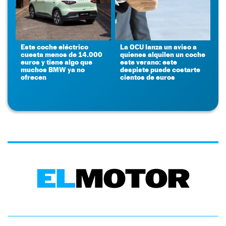
Este coche eléctrico
La OCU lanza un aviso a
cuesta menos de 14.000
quienes alquilen un coche
euros y tiene algo que
este verano: este
muchos BMW ya no
despiste puede costarte
ofrecen
cientos de euros