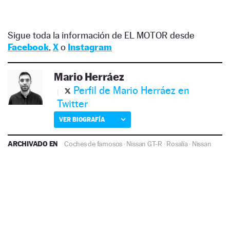
Sigue toda la información de EL MOTOR desde
Facebook
,
X
o
Instagram
Mario Herráez
Perfil de Mario Herráez en
Twitter
VER BIOGRAFÍA
ARCHIVADO EN
Coches de famosos
·
Nissan GT-R
·
Rosalía
·
Nissan