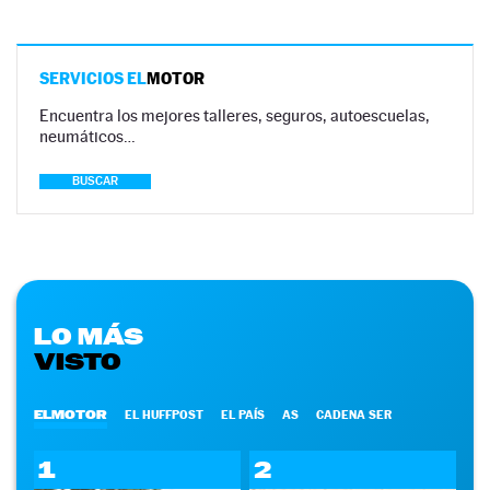
SERVICIOS EL
MOTOR
Encuentra los mejores talleres, seguros, autoescuelas,
neumáticos…
BUSCAR
LO MÁS
VISTO
ELMOTOR
EL HUFFPOST
EL PAÍS
AS
CADENA SER
1
2