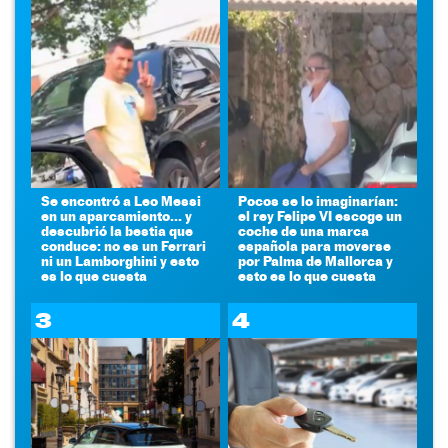
Se encontró a Leo Messi
Pocos se lo imaginarían:
en un aparcamiento... y
el rey Felipe VI escoge un
descubrió la bestia que
coche de una marca
conduce: no es un Ferrari
española para moverse
ni un Lamborghini y esto
por Palma de Mallorca y
es lo que cuesta
esto es lo que cuesta
3
4