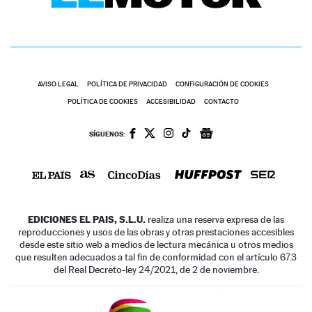
AVISO LEGAL
POLÍTICA DE PRIVACIDAD
CONFIGURACIÓN DE COOKIES
POLÍTICA DE COOKIES
ACCESIBILIDAD
CONTACTO
SÍGUENOS:
EDICIONES EL PAIS, S.L.U.
realiza una reserva expresa de las
reproducciones y usos de las obras y otras prestaciones accesibles
desde este sitio web a medios de lectura mecánica u otros medios
que resulten adecuados a tal fin de conformidad con el artículo 67.3
del Real Decreto-ley 24/2021, de 2 de noviembre.