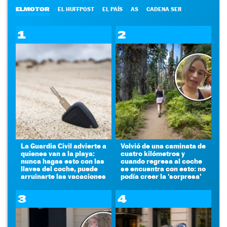
ELMOTOR
EL HUFFPOST
EL PAÍS
AS
CADENA SER
1
2
La Guardia Civil advierte a
Volvió de una caminata de
quienes van a la playa:
cuatro kilómetros y
nunca hagas esto con las
cuando regresa al coche
llaves del coche, puede
se encuentra con esto: no
arruinarte las vacaciones
podía creer la 'sorpresa'
3
4