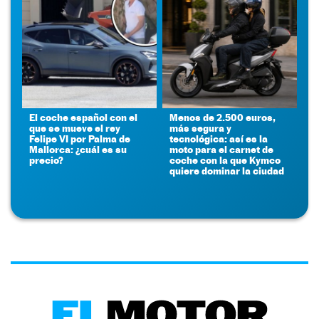
El coche español con el
Menos de 2.500 euros,
que se mueve el rey
más segura y
Felipe VI por Palma de
tecnológica: así es la
Mallorca: ¿cuál es su
moto para el carnet de
precio?
coche con la que Kymco
quiere dominar la ciudad