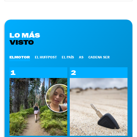
LO MÁS
VISTO
ELMOTOR
EL HUFFPOST
EL PAÍS
AS
CADENA SER
1
2