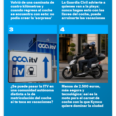
Volvió de una caminata de
La Guardia Civil advierte a
cuatro kilómetros y
quienes van a la playa:
cuando regresa al coche
nunca hagas esto con las
se encuentra con esto: no
llaves del coche, puede
podía creer la 'sorpresa'
arruinarte las vacaciones
3
4
¿Se puede pasar la ITV en
Menos de 2.500 euros,
una comunidad autónoma
más segura y
distinta a la de
tecnológica: así es la
matriculación del coche
moto para el carnet de
si te toca en vacaciones?
coche con la que Kymco
quiere dominar la ciudad