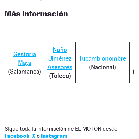
Más información
Nuño
Gestoría
G
Jiménez
Tucambionombre
Mays
Asesores
(Nacional)
(Salamanca)
(N
(Toledo)
Sigue toda la información de EL MOTOR desde
Facebook
,
X
o
Instagram