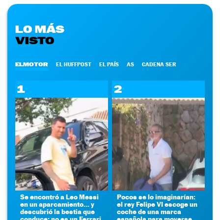
LO MÁS
VISTO
ELMOTOR
EL HUFFPOST
EL PAÍS
AS
CADENA SER
1
2
Se encontró a Leo Messi
Pocos se lo imaginarían:
en un aparcamiento... y
el rey Felipe VI escoge un
descubrió la bestia que
coche de una marca
conduce: no es un Ferrari
española para moverse