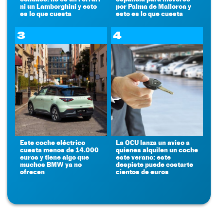
ni un Lamborghini y esto
por Palma de Mallorca y
es lo que cuesta
esto es lo que cuesta
3
4
Este coche eléctrico
La OCU lanza un aviso a
cuesta menos de 14.000
quienes alquilen un coche
euros y tiene algo que
este verano: este
muchos BMW ya no
despiste puede costarte
ofrecen
cientos de euros