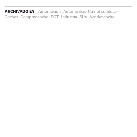
ARCHIVADO EN
Automoción
·
Automóviles
·
Carnet conducir
·
Coches
·
Comprar coche
·
DGT
·
Industria
·
SUV
·
Vender coche