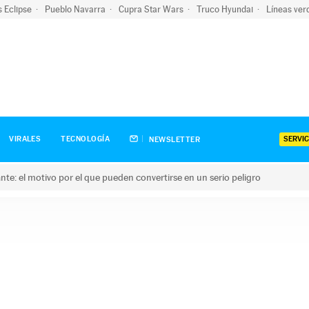
s Eclipse
Pueblo Navarra
Cupra Star Wars
Truco Hyundai
Líneas ver
SERVIC
VIRALES
TECNOLOGÍA
NEWSLETTER
olante: el motivo por el que pueden convertirse en un serio peligro
e: el motivo por el que pueden convertirse en un serio peligro