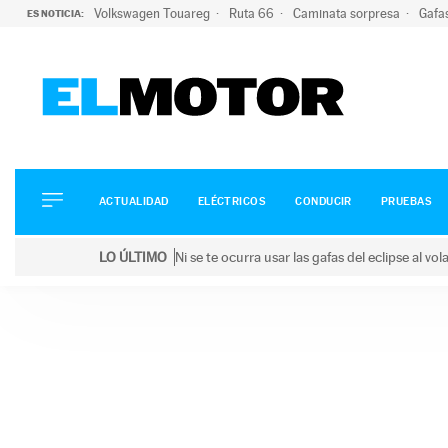
Volkswagen Touareg
Ruta 66
Caminata sorpresa
Gafa
ES NOTICIA:
ACTUALIDAD
ELÉCTRICOS
CONDUCIR
ACTUALIDAD
ELÉCTRICOS
CONDUCIR
PRUEBAS
PRUEBAS
Saltar
VIRALES
LO ÚLTIMO
Ni se te ocurra usar las gafas del eclipse al v
al
PODCAST
LO ÚLTIMO
Ni se te ocurra usar las gafas del eclipse al volant
contenido
MOTOS
TECNOLOGÍA
SUPERCOCHES
MOTORTV
PREMIOS
SERVICIOS