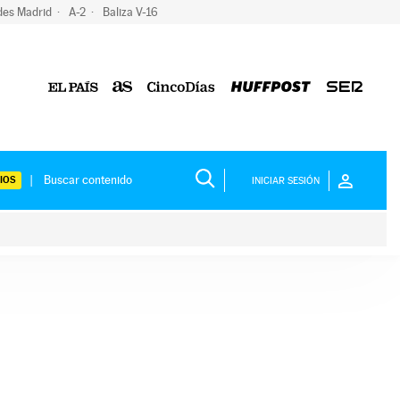
des Madrid
A-2
Baliza V-16
IOS
INICIAR SESIÓN