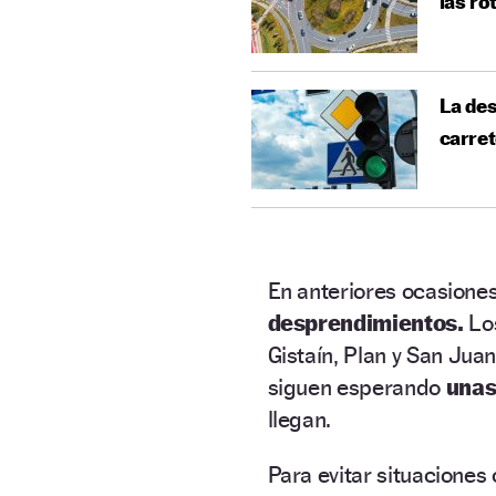
las ro
La des
carret
En anteriores ocasione
desprendimientos.
Los
Gistaín, Plan y San Juan
siguen esperando
unas
llegan.
Para evitar situaciones