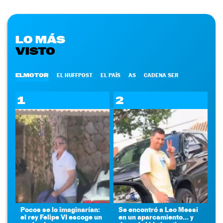
LO MÁS
VISTO
ELMOTOR
EL HUFFPOST
EL PAÍS
AS
CADENA SER
1
2
Pocos se lo imaginarían:
Se encontró a Leo Messi
el rey Felipe VI escoge un
en un aparcamiento... y