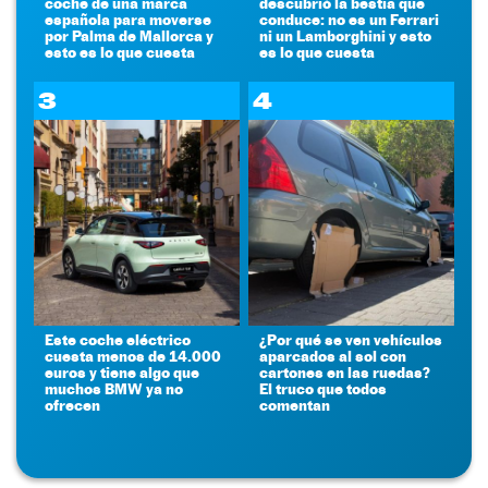
coche de una marca
descubrió la bestia que
española para moverse
conduce: no es un Ferrari
por Palma de Mallorca y
ni un Lamborghini y esto
esto es lo que cuesta
es lo que cuesta
3
4
Este coche eléctrico
¿Por qué se ven vehículos
cuesta menos de 14.000
aparcados al sol con
euros y tiene algo que
cartones en las ruedas?
muchos BMW ya no
El truco que todos
ofrecen
comentan