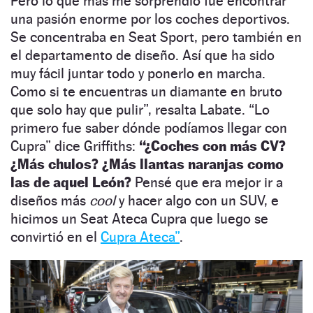
Pero lo que más me sorprendió fue encontrar
una pasión enorme por los coches deportivos.
Se concentraba en Seat Sport, pero también en
el departamento de diseño. Así que ha sido
muy fácil juntar todo y ponerlo en marcha.
Como si te encuentras un diamante en bruto
que solo hay que pulir
”
, resalta Labate.
“
Lo
primero fue saber dónde podíamos llegar con
Cupra
”
dice Griffiths:
“¿Coches con más CV?
¿Más chulos? ¿Más llantas naranjas como
las de aquel León?
Pensé que era mejor ir a
diseños más
cool
y hacer algo con un SUV, e
hicimos un Seat Ateca Cupra que luego se
convirtió en el
Cupra Ateca
”
.