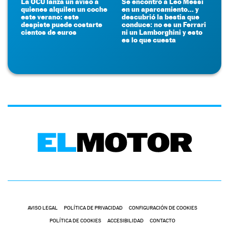
La OCU lanza un aviso a
Se encontró a Leo Messi
quienes alquilen un coche
en un aparcamiento... y
este verano: este
descubrió la bestia que
despiste puede costarte
conduce: no es un Ferrari
cientos de euros
ni un Lamborghini y esto
es lo que cuesta
AVISO LEGAL
POLÍTICA DE PRIVACIDAD
CONFIGURACIÓN DE COOKIES
POLÍTICA DE COOKIES
ACCESIBILIDAD
CONTACTO