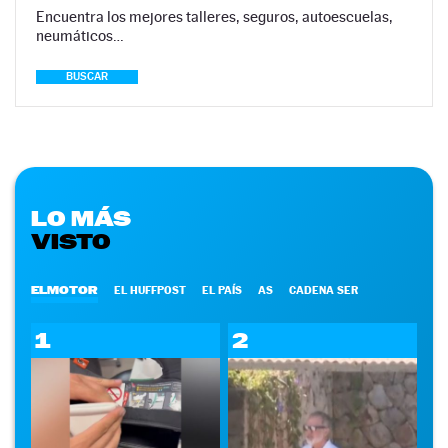
Encuentra los mejores talleres, seguros, autoescuelas,
neumáticos…
BUSCAR
LO MÁS
VISTO
ELMOTOR
EL HUFFPOST
EL PAÍS
AS
CADENA SER
1
2