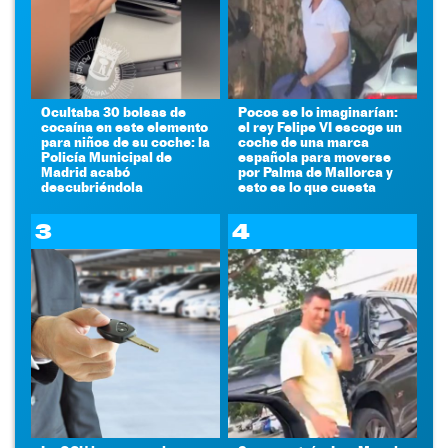
Ocultaba 30 bolsas de
Pocos se lo imaginarían:
cocaína en este elemento
el rey Felipe VI escoge un
para niños de su coche: la
coche de una marca
Policía Municipal de
española para moverse
Madrid acabó
por Palma de Mallorca y
descubriéndola
esto es lo que cuesta
3
4