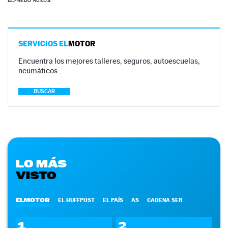
ALFREDO RUEDA
SERVICIOS EL
MOTOR
Encuentra los mejores talleres, seguros, autoescuelas,
neumáticos…
BUSCAR
LO MÁS
VISTO
ELMOTOR
EL HUFFPOST
EL PAÍS
AS
CADENA SER
1
2