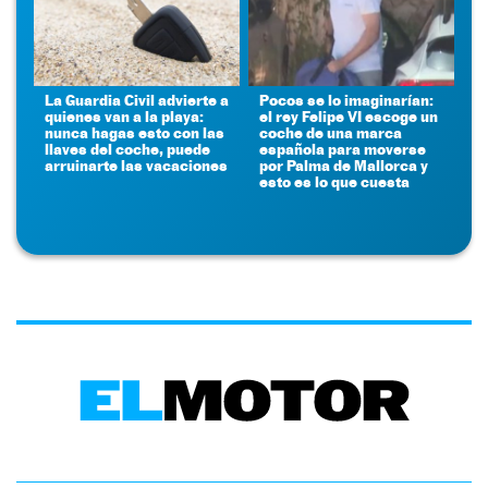
La Guardia Civil advierte a
Pocos se lo imaginarían:
quienes van a la playa:
el rey Felipe VI escoge un
nunca hagas esto con las
coche de una marca
llaves del coche, puede
española para moverse
arruinarte las vacaciones
por Palma de Mallorca y
esto es lo que cuesta