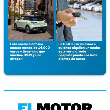
Este coche eléctrico
La OCU lanza un aviso a
cuesta menos de 14.000
quienes alquilen un coche
euros y tiene algo que
este verano: este
muchos BMW ya no
despiste puede costarte
ofrecen
cientos de euros