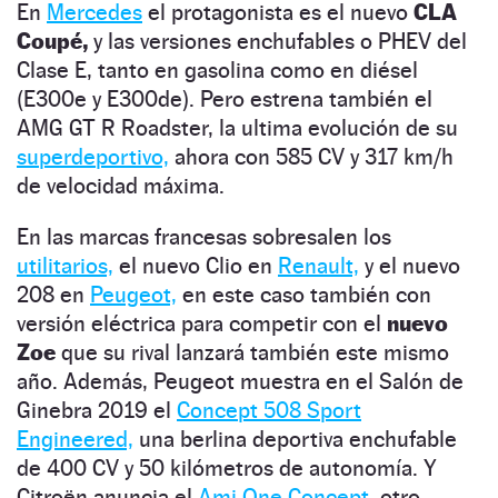
En
Mercedes
el protagonista es el nuevo
CLA
Coupé,
y las versiones enchufables o PHEV del
Clase E, tanto en gasolina como en diésel
(E300e y E300de). Pero estrena también el
AMG GT R Roadster, la ultima evolución de su
superdeportivo,
ahora con 585 CV y 317 km/h
de velocidad máxima.
En las marcas francesas sobresalen los
utilitarios,
el nuevo Clio en
Renault,
y el nuevo
208 en
Peugeot,
en este caso también con
versión eléctrica para competir con el
nuevo
Zoe
que su rival lanzará también este mismo
año. Además, Peugeot muestra en el Salón de
Ginebra 2019 el
Concept 508 Sport
Engineered,
una berlina deportiva enchufable
de 400 CV y 50 kilómetros de autonomía. Y
Citroën anuncia el
Ami One Concept,
otro