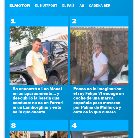
ELMOTOR
EL HUFFPOST
EL PAÍS
AS
CADENA SER
1
2
Se encontró a Leo Messi
Pocos se lo imaginarían:
en un aparcamiento... y
el rey Felipe VI escoge un
descubrió la bestia que
coche de una marca
conduce: no es un Ferrari
española para moverse
ni un Lamborghini y esto
por Palma de Mallorca y
es lo que cuesta
esto es lo que cuesta
3
4