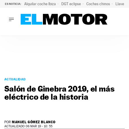
Alquilar coche Ibiza
DGT eclipse
Coches chinos
Llaves 
ES NOTICIA:
LO ÚLTIMO
El probable colapso tras el eclipse: la DGT prevé un millón 
LO ÚLTIMO
El probable colapso tras el eclipse: la DGT prevé un millón 
ACTUALIDAD
ELÉCTRICOS
CONDUCIR
PRUEBAS
Saltar
VIRALES
al
ACTUALIDAD
PODCAST
contenido
Salón de Ginebra 2019, el más
MOTOS
eléctrico de la historia
TECNOLOGÍA
SUPERCOCHES
MOTORTV
PREMIOS
MANUEL GÓMEZ BLANCO
POR
SERVICIOS
ACTUALIZADO 06 MAR 19 - 10: 55