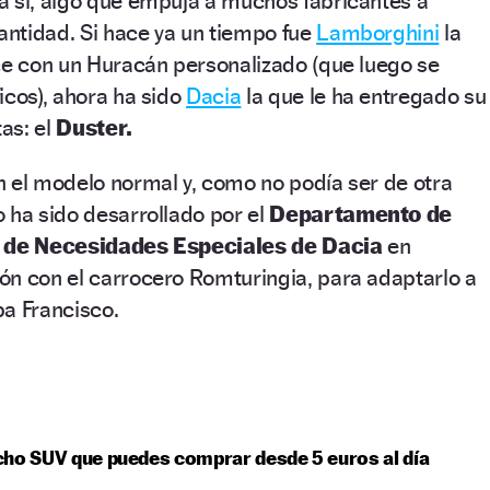
a sí, algo que empuja a muchos fabricantes a
santidad. Si hace ya un tiempo fue
Lamborghini
la
ce con un Huracán personalizado (que luego se
icos), ahora ha sido
Dacia
la que le ha entregado su
as: el
Duster.
n el modelo normal y, como no podía ser de otra
 ha sido desarrollado por el
Departamento de
o de Necesidades Especiales de Dacia
en
ón con el carrocero Romturingia, para adaptarlo a
pa Francisco.
ho SUV que puedes comprar desde 5 euros al día