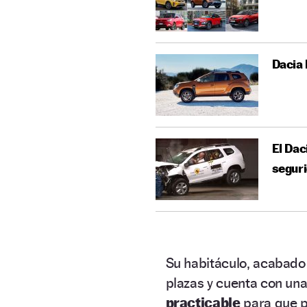
Dacia 
El Dac
segur
Su habitáculo, acabado 
plazas y cuenta con un
practicable
para que p