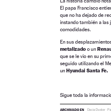
La historia cambió not
El papa Francisco entien
que no ha dejado de r
instando también a las j
comodidades.
En sus desplazamientos
metalizado
o un
Renau
que se le vio en su pri
seguido utilizando el M
un
Hyundai Santa Fe.
Sigue toda la informa
ARCHIVADO EN
Dacia Duster
P
·