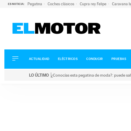
Pegatina
Coches clásicos
Cupra rey Felipe
Caravana l
ES NOTICIA:
ACTUALIDAD
ELÉCTRICOS
CONDUCIR
ACTUALIDAD
ELÉCTRICOS
CONDUCIR
PRUEBAS
PRUEBAS
Saltar
VIRALES
LO ÚLTIMO
¿Conocías esta pegatina de moda?: puede salv
al
PODCAST
LO ÚLTIMO
¿Conocías esta pegatina de moda?: puede salvar tu
contenido
MOTOS
TECNOLOGÍA
SUPERCOCHES
MOTORTV
PREMIOS
SERVICIOS