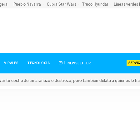
igera
Pueblo Navarra
Cupra Star Wars
Truco Hyundai
Líneas verdes
SERVIC
VIRALES
TECNOLOGÍA
NEWSLETTER
ar tu coche de un arañazo o destrozo, pero también delata a quienes lo h
 coche de un arañazo o destrozo, pero también delata a quienes 