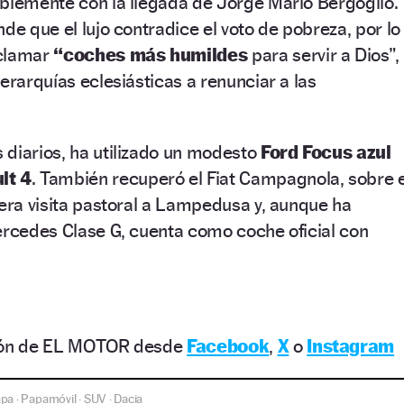
ablemente con la llegada de Jorge Mario Bergoglio.
de que el lujo contradice el voto de pobreza, por lo
eclamar
“coches más humildes
para servir a Dios”,
erarquías eclesiásticas a renunciar a las
 diarios, ha utilizado un modesto
Ford Focus azul
lt 4
. También recuperó el Fiat Campagnola, sobre e
mera visita pastoral a Lampedusa y, aunque ha
ercedes Clase G, cuenta como coche oficial con
ción de EL MOTOR desde
Facebook
,
X
o
Instagram
apa
Papamóvil
SUV
Dacia
·
·
·