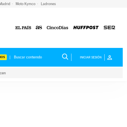
 Madrid
Moto Kymco
Ladrones
IOS
INICIAR SESIÓN
acen
lo hacen