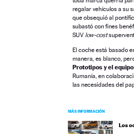
toda marca querría par
regalar vehículos a su 
que obsequió al pontífi
subastó con fines benéf
SUV
low-cost
supervent
El coche está basado e
manera, es blanco, pero
Prototipos y el equip
Rumanía, en colaboraci
las necesidades del pa
MÁS INFORMACIÓN
Los oc