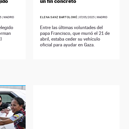
gido
un fin concreto
5
| MADRID
ELENA SANZ BARTOLOMÉ
|
07/05/2025
| MADRID
elegido
Entre las últimas voluntades del
forman
papa Francisco, que murió el 21 de
l
abril, estaba ceder su vehículo
oficial para ayudar en Gaza.