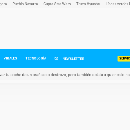
igera
Pueblo Navarra
Cupra Star Wars
Truco Hyundai
Líneas verdes
SERVIC
VIRALES
TECNOLOGÍA
NEWSLETTER
ar tu coche de un arañazo o destrozo, pero también delata a quienes lo h
 coche de un arañazo o destrozo, pero también delata a quienes 