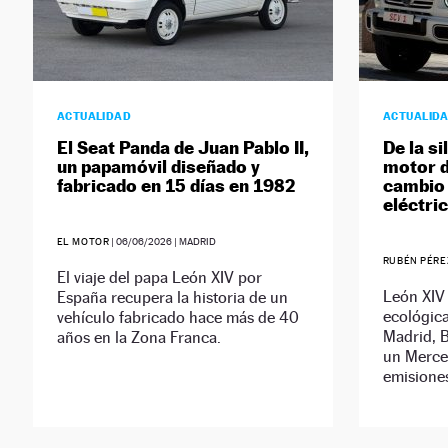
ACTUALIDAD
ACTUALID
El Seat Panda de Juan Pablo II,
De la si
un papamóvil diseñado y
motor d
fabricado en 15 días en 1982
cambio 
eléctri
EL MOTOR
|
06/06/2026
| MADRID
RUBÉN PÉRE
El viaje del papa León XIV por
León XIV 
España recupera la historia de un
ecológica
vehículo fabricado hace más de 40
Madrid, 
años en la Zona Franca.
un Merce
emisione