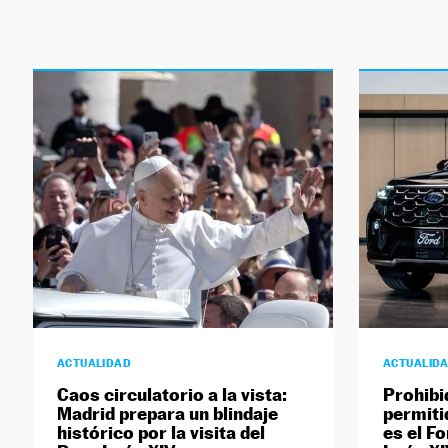
ACTUALIDAD
ACTUALID
Caos circulatorio a la vista:
Prohibi
Madrid prepara un blindaje
permiti
histórico por la visita del
es el F