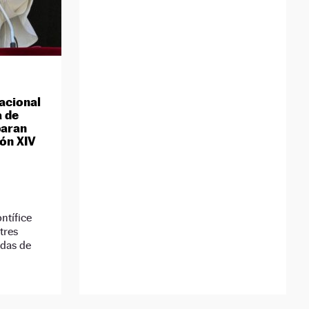
Nacional
a de
paran
eón XIV
ntífice
tres
adas de