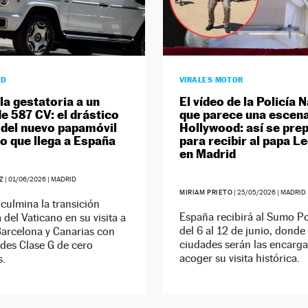
AD
VIRALES MOTOR
lla gestatoria a un
El vídeo de la Policía 
e 587 CV: el drástico
que parece una escen
del nuevo papamóvil
Hollywood: así se pre
co que llega a España
para recibir al papa L
en Madrid
Z
|
01/06/2026
| MADRID
MIRIAM PRIETO
|
25/05/2026
| MADRID
culmina la transición
España recibirá al Sumo Po
 del Vaticano en su visita a
del 6 al 12 de junio, donde 
Barcelona y Canarias con
ciudades serán las encarg
des Clase G de cero
acoger su visita histórica.
s.