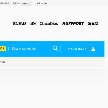
 Madrid
Moto Kymco
Ladrones
IOS
INICIAR SESIÓN
acen
lo hacen