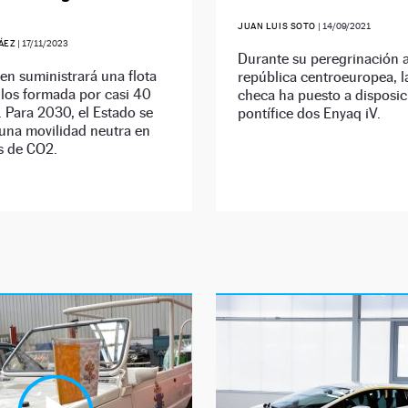
JUAN LUIS SOTO
|
14/09/2021
ÁEZ
|
17/11/2023
Durante su peregrinación a
n suministrará una flota
república centroeuropea, 
los formada por casi 40
checa ha puesto a disposic
 Para 2030, el Estado se
pontífice dos Enyaq iV.
una movilidad neutra en
s de CO2.