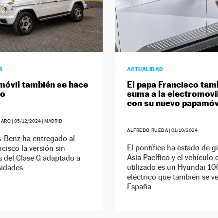
S
ACTUALIDAD
móvil también se hace
El papa Francisco tam
co
suma a la electromovi
con su nuevo papamóv
JARO
|
05/12/2024
| MADRID
ALFREDO RUEDA
|
01/10/2024
-Benz ha entregado al
El pontífice ha estado de g
cisco la versión sin
Asia Pacífico y el vehículo
 del Clase G adaptado a
utilizado es un Hyundai 1
sidades.
eléctrico que también se v
España.