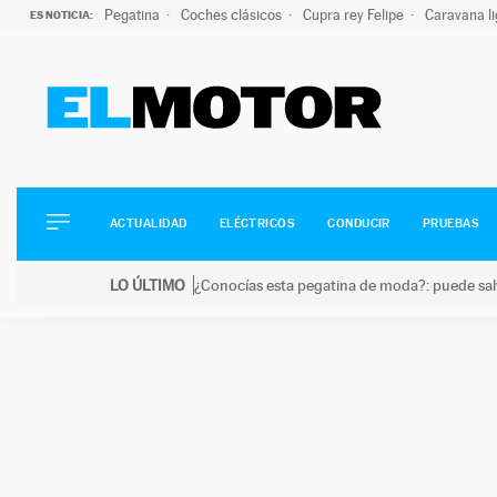
Pegatina
Coches clásicos
Cupra rey Felipe
Caravana l
ES NOTICIA:
ACTUALIDAD
ELÉCTRICOS
CONDUCIR
ACTUALIDAD
ELÉCTRICOS
CONDUCIR
PRUEBAS
PRUEBAS
Saltar
VIRALES
LO ÚLTIMO
¿Conocías esta pegatina de moda?: puede salv
al
PODCAST
LO ÚLTIMO
¿Conocías esta pegatina de moda?: puede salvar tu
contenido
MOTOS
TECNOLOGÍA
SUPERCOCHES
MOTORTV
PREMIOS
SERVICIOS