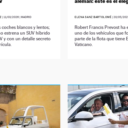
V
alemán: este es el ele
Z
|
11/03/2026
| MADRID
ELENA SANZ BARTOLOMÉ
|
20/05/202
s coches blancos y lentos;
Robert Francis Prevost ha 
no estrena un SUV híbrido
uno de los vehículos que 
 y con un detalle secreto
parte de la flota que tiene E
rícula.
Vaticano.