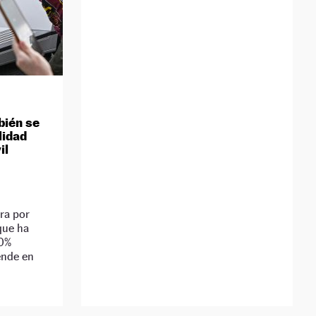
bién se
lidad
il
ira por
 que ha
00%
ende en